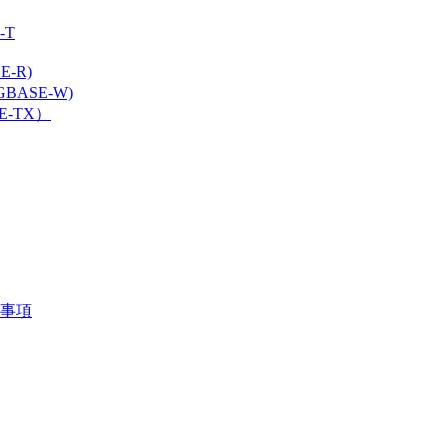
-T
-R)
BASE-W)
E-TX）
意事項