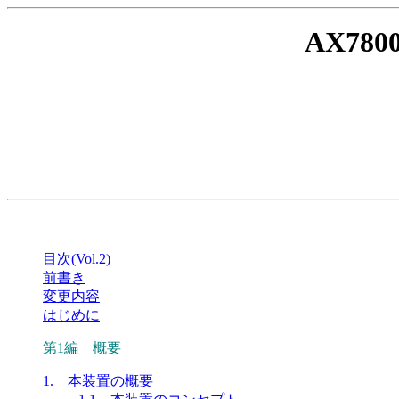
AX78
目次(Vol.2)
前書き
変更内容
はじめに
第1編 概要
1. 本装置の概要