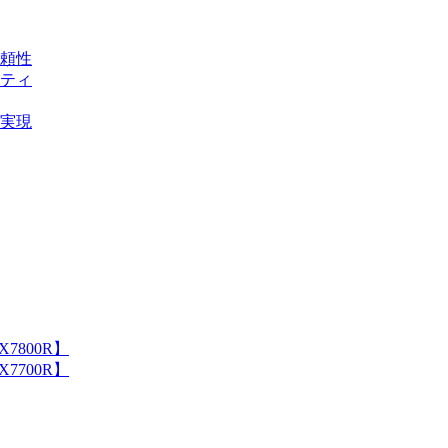
信頼性
リティ
の実現
7800R】
7700R】