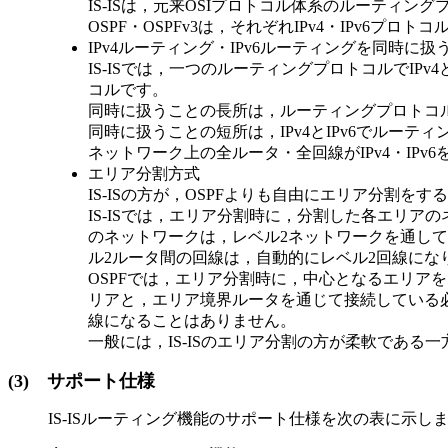
IS-ISは，元来OSIプロトコル体系のルーティン
OSPF・OSPFv3は，それぞれIPv4・IPv6
IPv4ルーティング・IPv6ルーティングを同時に扱
IS-ISでは，一つのルーティングプロトコルでIPv4
コルです。
同時に扱うことの長所は，ルーティングプロトコ
同時に扱うことの短所は，IPv4とIPv6でルーテ
ネットワーク上の全ルータ・全回線がIPv4・IPv6
エリア分割方式
IS-ISの方が，OSPFよりも自由にエリア分割
IS-ISでは，エリア分割時に，分割した各エリ
のネットワークは，レベル2ネットワークを通し
ル2ルータ間の回線は，自動的にレベル2回線にな
OSPFでは，エリア分割時に，中心となるエリ
リアと，エリア境界ルータを通じて接続している
線になることはありません。
一般には，IS-ISのエリア分割の方が柔軟であ
(3)
サポート仕様
IS-ISルーティング機能のサポート仕様を次の表に示し