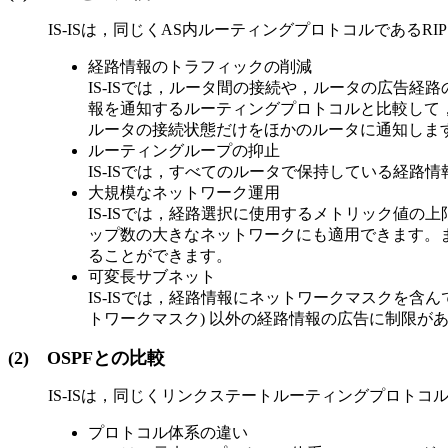
IS-ISは，同じくAS内ルーティングプロトコルであるR
経路情報のトラフィックの削減
IS-ISでは，ルータ間の接続や，ルータの広告
報を通知するルーティングプロトコルと比較して，
ルータの接続状態だけをほかのルータに通知しま
ルーティングループの抑止
IS-ISでは，すべてのルータで保持している経
大規模なネットワーク運用
IS-ISでは，経路選択に使用するメトリック値の上限
ップ数の大きなネットワークにも適用できます。ま
ることができます。
可変長サブネット
IS-ISでは，経路情報にネットワークマスクを含ん
トワークマスク) 以外の経路情報の広告に制限が
(2)
OSPFとの比較
IS-ISは，同じくリンクステートルーティングプロトコル
プロトコル体系の違い