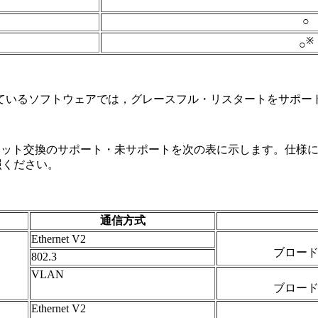
○
※
○
ているソフトウェアでは，グレースフル・リスタートをサポー
パケット交換のサポート・未サポートを次の表に示します。仕様に記
照ください。
通信方式
Ethernet V2
ブロー
802.3
VLAN
ブロー
Ethernet V2