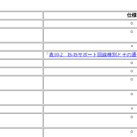
仕様
○
○
×
「
表10-2 IS-ISサポート回線種別とその
○
○
○
○
×
○
○