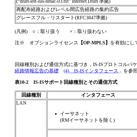
(“draft-ietf-isis-hmac-03.txt” Internet Draft 準拠)
再配布経路およびレベル間広告経路の集約広告
グレースフル・リスタート(RFC3847準拠)
(凡例) ○：取り扱う ×：取り扱わない
注※ オプションライセンス
【OP-MPLS】
を有効にし
回線種別および通信方式に基づき，IS-ISプロトコル
経路情報広告の基礎
(4) IS-ISインタフェース
」を参
表10-2
IS-ISサポート回線種別とその通信方式
回線種別
インタフェース
LAN
イーサネット
(RMイーサネットを除く)