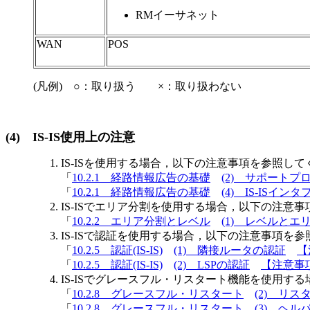
RMイーサネット
WAN
POS
(凡例) ○：取り扱う ×：取り扱わない
(4)
IS-IS使用上の注意
IS-ISを使用する場合，以下の注意事項を参照し
「
10.2.1 経路情報広告の基礎
(2) サポートプ
「
10.2.1 経路情報広告の基礎
(4) IS-ISイン
IS-ISでエリア分割を使用する場合，以下の注意
「
10.2.2 エリア分割とレベル
(1) レベルとエ
IS-ISで認証を使用する場合，以下の注意事項を
「
10.2.5 認証(IS-IS)
(1) 隣接ルータの認証
【
「
10.2.5 認証(IS-IS)
(2) LSPの認証
【注意事
IS-ISでグレースフル・リスタート機能を使用す
「
10.2.8 グレースフル・リスタート
(2) リス
「
10.2.8 グレースフル・リスタート
(3) ヘル