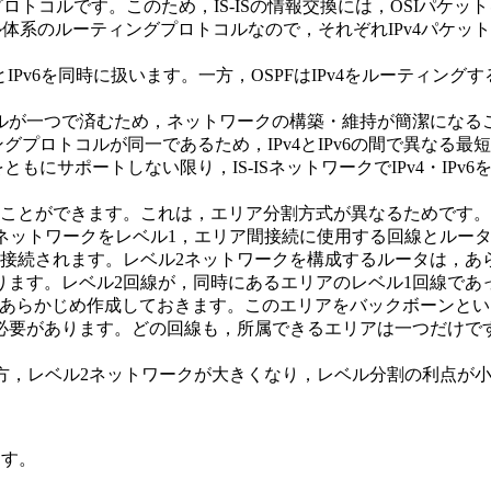
グプロトコルです。このため，IS-ISの情報交換には，OSIパケッ
プロトコル体系のルーティングプロトコルなので，それぞれIPv4パケッ
う
とIPv6を同時に扱います。一方，OSPFはIPv4をルーティング
ルが一つで済むため，ネットワークの構築・維持が簡潔になる
ィングプロトコルが同一であるため，IPv4とIPv6の間で異なる最
をともにサポートしない限り，IS-ISネットワークでIPv4・I
をすることができます。これは，エリア分割方式が異なるためです。
アのネットワークをレベル1，エリア間接続に使用する回線とルー
て接続されます。レベル2ネットワークを構成するルータは，あ
ります。レベル2回線が，同時にあるエリアのレベル1回線であ
アをあらかじめ作成しておきます。このエリアをバックボーンと
必要があります。どの回線も，所属できるエリアは一つだけで
る一方，レベル2ネットワークが大きくなり，レベル分割の利点が
ます。