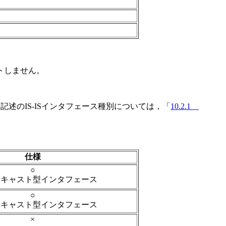
トしません。
述のIS-ISインタフェース種別については，「
10.2.1
仕様
○
ドキャスト型インタフェース
○
ドキャスト型インタフェース
×