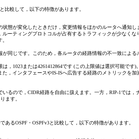
IPと比較して，以下の特徴があります。
経路の状態が変化したときだけ，変更情報をほかのルータへ通知し
ルーティングプロトコルが占有するトラフィックが少なくなります
す。
路情報が同じです。このため，各ルータの経路情報の不一致によ
は，1023または4261412864です (この上限値は選択可能で
た，インタフェースやIS-ISへ広告する経路のメトリックを加
でいるので，CIDR経路を自由に扱えます。一方，RIP-1では
あります。
であるOSPF・OSPFv3と比較して，以下の特徴があります。