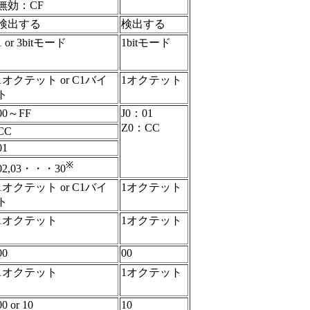
無効：CF
検出する
検出する
1 or 3bitモード
1bitモード
1オクテット or C1バイ
1オクテット
ト
00～FF
J0：01
Z0：CC
CC
01
※
02,03・・・30
1オクテット or C1バイ
1オクテット
ト
1オクテット
1オクテット
00
00
1オクテット
1オクテット
00 or 10
10