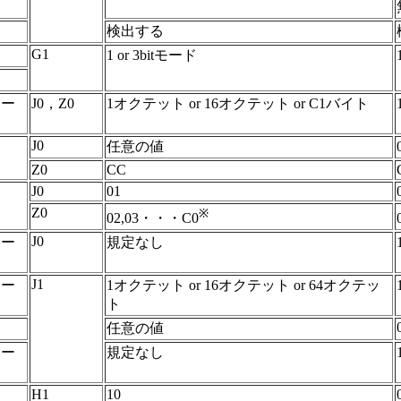
検出する
G1
1 or 3bitモード
モー
J0，Z0
1オクテット or 16オクテット or C1バイト
J0
任意の値
Z0
CC
J0
01
Z0
※
02,03・・・C0
J0
モー
規定なし
J1
モー
1オクテット or 16オクテット or 64オクテッ
ト
任意の値
モー
規定なし
H1
10