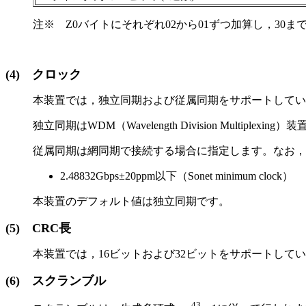
注※ Z0バイトにそれぞれ02から01ずつ加算し，30
(4)
クロック
本装置では，独立同期および従属同期をサポートしてい
独立同期はWDM（Wavelength Division Mult
従属同期は網同期で接続する場合に指定します。なお，
2.48832Gbps±20ppm以下（Sonet minimum clock）
本装置のデフォルト値は独立同期です。
(5)
CRC長
本装置では，16ビットおよび32ビットをサポートして
(6)
スクランブル
43