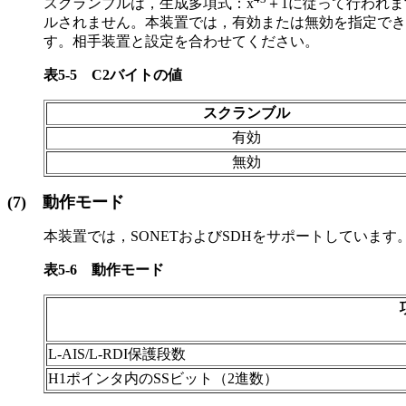
スクランブルは，生成多項式：x
＋1に従って行われ
ルされません。本装置では，有効または無効を指定でき
す。相手装置と設定を合わせてください。
表5-5
C2バイトの値
スクランブル
有効
無効
(7)
動作モード
本装置では，SONETおよびSDHをサポートしていま
表5-6
動作モード
L-AIS/L-RDI保護段数
H1ポインタ内のSSビット（2進数）