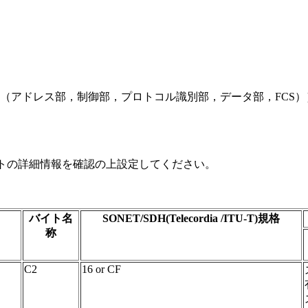
ム（アドレス部，制御部，プロトコル識別部，データ部，FCS）
マットの詳細情報を確認の上設定してください。
バイト名
SONET/SDH(Telecordia /ITU-T)規格
称
C2
16 or CF