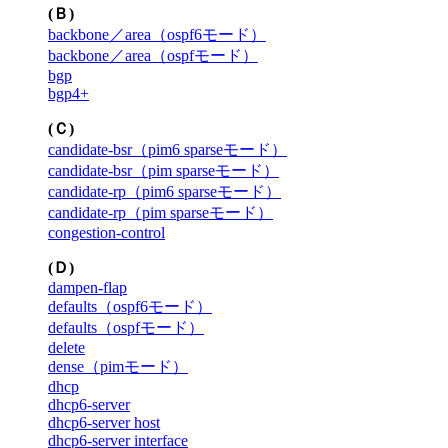
(Ｂ)
backbone／area（ospf6モード）
backbone／area（ospfモード）
bgp
bgp4+
(Ｃ)
candidate-bsr（pim6 sparseモード）
candidate-bsr（pim sparseモード）
candidate-rp（pim6 sparseモード）
candidate-rp（pim sparseモード）
congestion-control
(Ｄ)
dampen-flap
defaults（ospf6モード）
defaults（ospfモード）
delete
dense（pimモード）
dhcp
dhcp6-server
dhcp6-server host
dhcp6-server interface