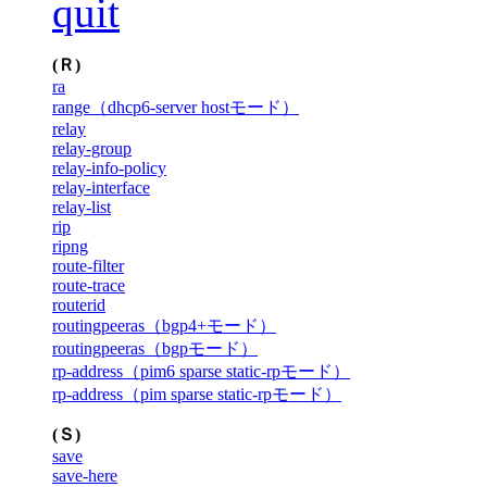
quit
(Ｒ)
ra
range（dhcp6-server hostモード）
relay
relay-group
relay-info-policy
relay-interface
relay-list
rip
ripng
route-filter
route-trace
routerid
routingpeeras（bgp4+モード）
routingpeeras（bgpモード）
rp-address（pim6 sparse static-rpモード）
rp-address（pim sparse static-rpモード）
(Ｓ)
save
save-here