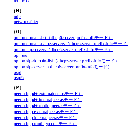
multicast
(Ｎ)
ndp
network-filter
(Ｏ)
option domain-list（dhcp6-server prefix-infoモード）
option domain-name-servers（dhcp6-server prefix-infoモー
option ntp-servers（dhcp6-server prefix-infoモード）
options
option sip-domain-list（dhcp6-server prefix-infoモード）
option sip-servers（dhcp6-server prefix-infoモード）
ospf
ospf6
(Ｐ)
peer（bgp4+ externalpeerasモード）
peer（bgp4+ internalpeerasモード）
peer（bgp4+ routingpeerasモード）
peer（bgp externalpeerasモード）
peer（bgp internalpeerasモード）
peer（bgp routingpeerasモード）