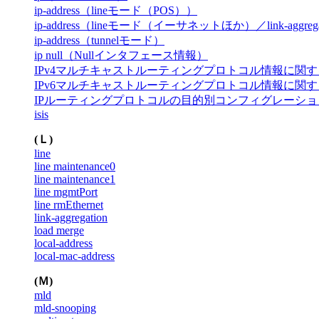
ip-address（lineモード（POS））
ip-address（lineモード（イーサネットほか）／link-aggr
ip-address（tunnelモード）
ip null（Nullインタフェース情報）
IPv4マルチキャストルーティングプロトコル情報に関
IPv6マルチキャストルーティングプロトコル情報に関
IPルーティングプロトコルの目的別コンフィグレーショ
isis
(Ｌ)
line
line maintenance0
line maintenance1
line mgmtPort
line rmEthernet
link-aggregation
load merge
local-address
local-mac-address
(Ｍ)
mld
mld-snooping