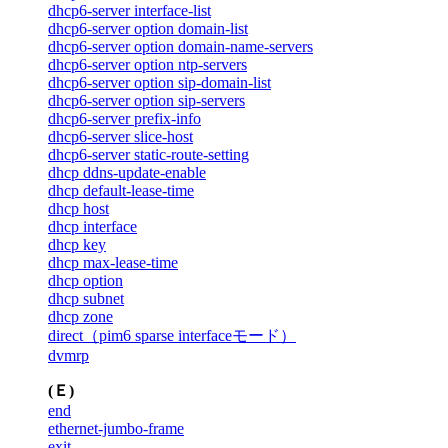
dhcp6-server interface-list
dhcp6-server option domain-list
dhcp6-server option domain-name-servers
dhcp6-server option ntp-servers
dhcp6-server option sip-domain-list
dhcp6-server option sip-servers
dhcp6-server prefix-info
dhcp6-server slice-host
dhcp6-server static-route-setting
dhcp ddns-update-enable
dhcp default-lease-time
dhcp host
dhcp interface
dhcp key
dhcp max-lease-time
dhcp option
dhcp subnet
dhcp zone
direct（pim6 sparse interfaceモード）
dvmrp
(Ｅ)
end
ethernet-jumbo-frame
exit