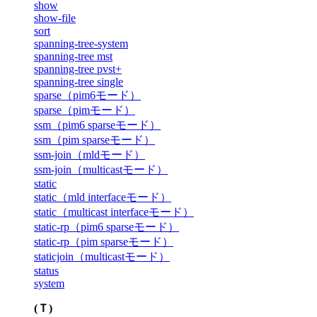
show
show-file
sort
spanning-tree-system
spanning-tree mst
spanning-tree pvst+
spanning-tree single
sparse（pim6モード）
sparse（pimモード）
ssm（pim6 sparseモード）
ssm（pim sparseモード）
ssm-join（mldモード）
ssm-join（multicastモード）
static
static（mld interfaceモード）
static（multicast interfaceモード）
static-rp（pim6 sparseモード）
static-rp（pim sparseモード）
staticjoin（multicastモード）
status
system
(Ｔ)