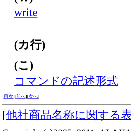
write
(カ行)
(こ)
コマンドの記述形式
[
目次
][
前へ
][
次へ
]
[
他社商品名称に関する