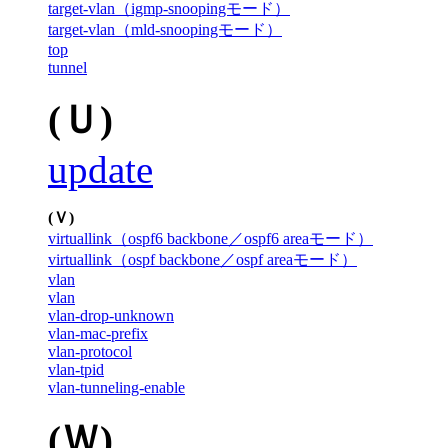
target-vlan（igmp-snoopingモード）
target-vlan（mld-snoopingモード）
top
tunnel
(Ｕ)
update
(Ｖ)
virtuallink（ospf6 backbone／ospf6 areaモード）
virtuallink（ospf backbone／ospf areaモード）
vlan
vlan
vlan-drop-unknown
vlan-mac-prefix
vlan-protocol
vlan-tpid
vlan-tunneling-enable
(Ｗ)