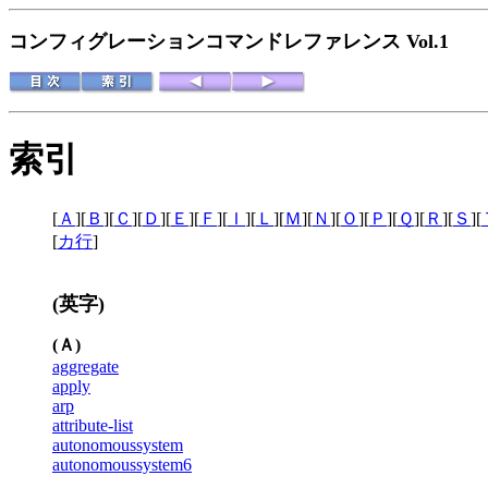
コンフィグレーションコマンドレファレンス Vol.1
索引
[
Ａ
][
Ｂ
][
Ｃ
][
Ｄ
][
Ｅ
][
Ｆ
][
Ｉ
][
Ｌ
][
Ｍ
][
Ｎ
][
Ｏ
][
Ｐ
][
Ｑ
][
Ｒ
][
Ｓ
][
[
カ行
]
(英字)
(Ａ)
aggregate
apply
arp
attribute-list
autonomoussystem
autonomoussystem6