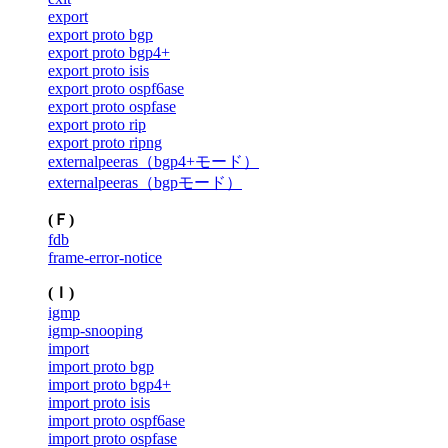
export
export proto bgp
export proto bgp4+
export proto isis
export proto ospf6ase
export proto ospfase
export proto rip
export proto ripng
externalpeeras（bgp4+モード）
externalpeeras（bgpモード）
(Ｆ)
fdb
frame-error-notice
(Ｉ)
igmp
igmp-snooping
import
import proto bgp
import proto bgp4+
import proto isis
import proto ospf6ase
import proto ospfase