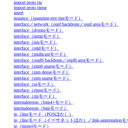
import proto rip
import proto ripng
insert
instance（spanning-tree mstモード）
interface／network（ospf backbone／ospf areaモード）
interface（dvmrpモード）
interface（igmpモード）
interface（isisモード）
interface（mldモード）
interface（multicastモード）
interface（ospf6 backbone／ospf6 areaモード）
interface（pim6 sparseモード）
interface（pim denseモード）
interface（pim sparseモード）
interface（raモード）
interface（ripngモード）
interface（ripモード）
internalpeeras（bgp4+モード）
internalpeeras（bgpモード）
ip（lineモード（POSほか））
ip（lineモード（イーサネットほか）／link-aggregatio
ip（tunnelモード）