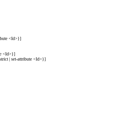
ibute <Id>}]
te <Id>}]
trict | set-attribute <Id>}]