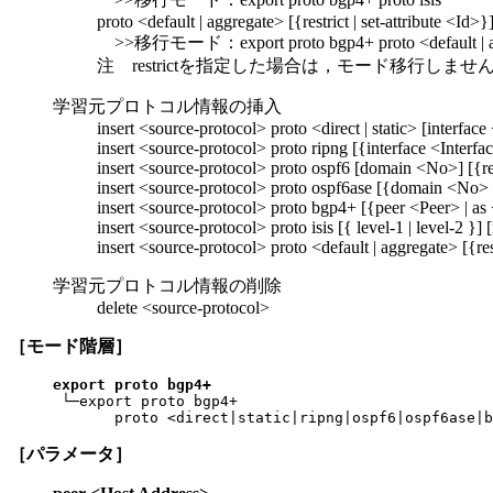
proto <default | aggregate> [{restrict | set-attribute <Id>}
>>移行モード：export proto bgp4+ proto <default | a
注 restrictを指定した場合は，モード移行しませ
学習元プロトコル情報の挿入
insert <source-protocol> proto <direct | static> [interface 
insert <source-protocol> proto ripng [{interface <Interfa
insert <source-protocol> proto ospf6 [domain <No>] [{rest
insert <source-protocol> proto ospf6ase [{domain <No> | t
insert <source-protocol> proto bgp4+ [{peer <Peer> | as <A
insert <source-protocol> proto isis [{ level-1 | level-2 }] [
insert <source-protocol> proto <default | aggregate> [{rest
学習元プロトコル情報の削除
delete <source-protocol>
［モード階層］
export proto bgp4+ 

 └─export proto bgp4+ 

       proto <direct|static|ripng|ospf6|ospf6ase|b
［パラメータ］