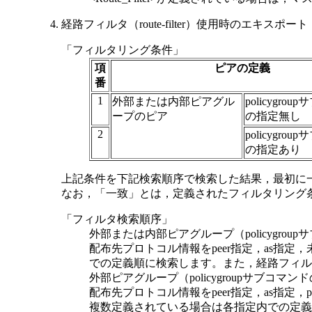
経路フィルタ（route-filter）使用時のエキ
「フィルタリング条件」
項
ピアの定義
番
1
外部または内部ピアグル
policygro
ープのピア
の指定無し
2
policygro
の指定あり
上記条件を下記検索順序で検索した結果，最初に一致したフ
なお，「一致」とは，定義されたフィルタリング
「フィルタ検索順序」
外部または内部ピアグループ（policygro
配布先プロトコル情報をpeer指定，as指
での定義順に検索します。また，経路フィルタ（r
外部ピアグループ（policygroupサブコマ
配布先プロトコル情報をpeer指定，as指定，po
複数定義されている場合は各指定内での定義順に検