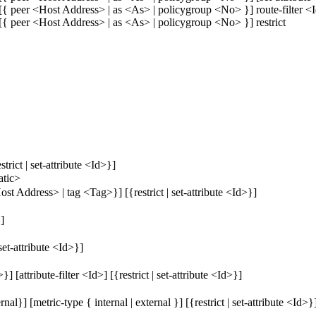
 [{ peer <Host Address> | as <As> | policygroup <No> }] route-filter <I
 [{ peer <Host Address> | as <As> | policygroup <No> }] restrict
trict | set-attribute <Id>}]
tic>
st Address> | tag <Tag>}] [{restrict | set-attribute <Id>}]
]
et-attribute <Id>}]
attribute-filter <Id>] [{restrict | set-attribute <Id>}]
ernal}] [metric-type { internal | external }] [{restrict | set-attribute <Id>}