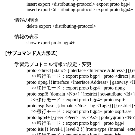
insert export <distributing-protocol> export proto bgp4+
insert export <distributing-protocol> export proto bgp4+
情報の削除
delete export <distributing-protocol>
情報の表示
show export proto bgp4+
［サブコマンド入力形式］
学習元プロトコル情報の設定・変更
proto <direct | static> [interface <Interface Address>] [{res
>>移行モード：export proto bgp4+ proto <direct | sta
proto ripng [{interface <Interface Address> | gateway <Ho
>>移行モード：export proto bgp4+ proto ripng
proto ospf6 [domain <No>] [{restrict | set-attribute <Id>}
>>移行モード：export proto bgp4+ proto ospf6
proto ospf6ase [{domain <No> | tag <Tag>}] [{restrict | s
>>移行モード：export proto bgp4+ proto ospf6ase
proto bgp4+ [{peer <Peer> | as <As> | policygroup <No>}] [
>>移行モード：export proto bgp4+ proto bgp4+
proto isis [{ level-1 | level-2 }] [route-type {internal | ext
>>移行モード：export proto bgp4+ proto isis