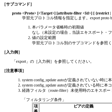
［サブコマンド］
proto <Proto> [<Target>] [attribute-filter <Id>] [ {restrict |
学習元プロトコル情報を指定します。export pr
本パラメータ省略時の初期値
なし（未設定の場合，当該エキスポート・フ
値の設定範囲
学習元プロトコル別のサブコマンドを参照く
［入力例］
「export」の［入力例］を参照してください。
［注意事項］
system config_update autoが定義
system config_update autoが定義され
経路フィルタ（route-filter）未使用時の
「フィルタリング条件」
項
ピアの定義
番