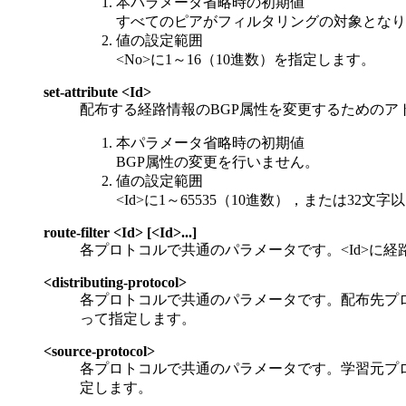
本パラメータ省略時の初期値
すべてのピアがフィルタリングの対象となり
値の設定範囲
<No>に1～16（10進数）を指定します。
set-attribute <Id>
配布する経路情報のBGP属性を変更するためのア
本パラメータ省略時の初期値
BGP属性の変更を行いません。
値の設定範囲
<Id>に1～65535（10進数），または32
route-filter <Id> [<Id>...]
各プロトコルで共通のパラメータです。<Id>に
<distributing-protocol>
各プロトコルで共通のパラメータです。配布先プ
って指定します。
<source-protocol>
各プロトコルで共通のパラメータです。学習元プ
定します。