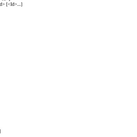
d> [<Id>...]
]