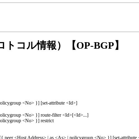
ロトコル情報）
【OP-BGP】
olicygroup <No> }] [set-attribute <Id>]
olicygroup <No> }] route-filter <Id>[<Id>...]
olicygroup <No> }] restrict
 [{ peer <Host Address> | as <As> | policygroup <No> }] [set-attribute