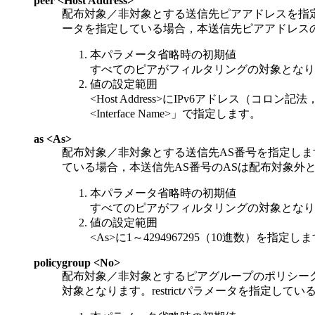
peer <Host Address>
配布対象／非対象とする送信先ピアアドレスを指定しま
ータを指定している場合，本送信先ピアアドレス
本パラメータ省略時の初期値
すべてのピアがフィルタリングの対象となり
値の設定範囲
<Host Address>にIPv6アドレス（コロ
<Interface Name>」で指定します。
as <As>
配布対象／非対象とする送信先AS番号を指定します。r
ている場合，本送信先AS番号のASは配布対象外
本パラメータ省略時の初期値
すべてのピアがフィルタリングの対象となり
値の設定範囲
<As>に1～4294967295（10進数）を指定し
policygroup <No>
配布対象／非対象とするピアグループのポリシーグル
対象となります。restrictパラメータを指定