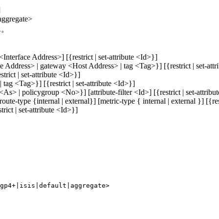
]
ggregate>
ん。
<Interface Address>] [{restrict | set-attribute <Id>}]
ce Address> | gateway <Host Address> | tag <Tag>}] [{restrict | set-attr
rict | set-attribute <Id>}]
ag <Tag>}] [{restrict | set-attribute <Id>}]
s> | policygroup <No>}] [attribute-filter <Id>] [{restrict | set-attribu
route-type {internal | external}] [metric-type { internal | external }] [{res
rict | set-attribute <Id>}]
gp4+|isis|default|aggregate>