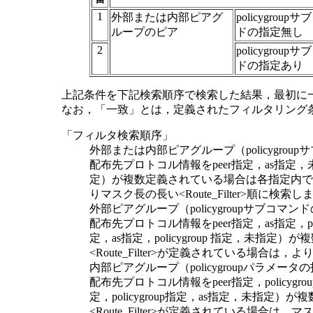
1
外部または内部ピアグ
policygroup
ループのピア
ドの指定無し
2
policygroup
ドの指定あり
上記条件を下記検索順序で検索した結果，最初に一致したフ
なお，「一致」とは，定義されたフィルタリング
「フィルタ検索順序」
外部または内部ピアグループ（policygro
配布先プロトコル情報をpeer指定，as指
定）が複数定義されている場合は各指定内での定
りマスク長の長い<Route_Filter>順に検索し
外部ピアグループ（policygroupサブコマ
配布先プロトコル情報をpeer指定，as指定，
定，as指定，policygroup 指定，
<Route_Filter>が定義されている場合は，よ
内部ピアグループ（policygroupパラメー
配布先プロトコル情報をpeer指定，polic
定，policygroup指定，as指定，未
<Route_Filter>が定義されている場合は，マス