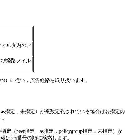
路フィルタ内のフ
）および経路フィル
accept）に従い，広告経路を取り扱います。
定，as指定，未指定）が複数定義されている場合は各指定内
す。
（peer指定，as指定，policygroup指定，未指定）が
情報はseq番号の順に検索します。