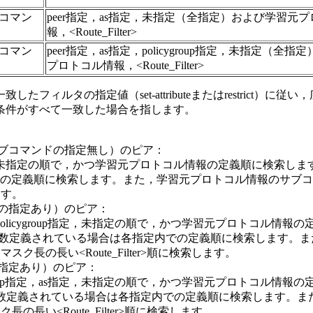
サブコマン
peer指定，as指定，未指定（全指定）および学習元
報，<Route_Filter>
サブコマン
peer指定，as指定，policygroup指定，未指定（全
プロトコル情報，<Route_Filter>
ィルタの指定値（set-attributeまたはrestrict）に
条件がすべて一致した場合を指します。
upサブコマンドの指定無し）のピア：
定，未指定の順で，かつ学習元プロトコル情報の定義順に検索します
義順に検索します。また，学習元プロトコル情報のサブコマンドで，
ます。
ンドの指定あり）のピア：
policygroup指定，未指定の順で，かつ学習元プロトコル情報
未指定）が複数定義されている場合は各指定内での定義順に検索しま
りマスク長の長い<Route_Filter>順に検索します。
タの指定あり）のピア：
ygroup指定，as指定，未指定の順で，かつ学習元プロトコル情報
指定）が複数定義されている場合は各指定内での定義順に検索します
ク長の長い<Route_Filter>順に検索します。