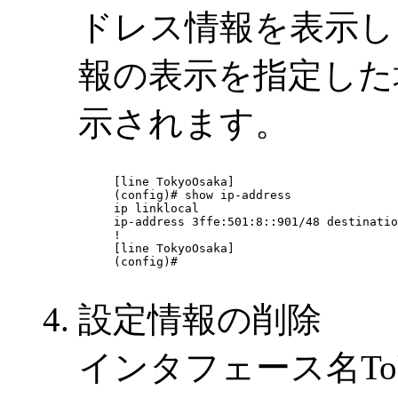
ドレス情報を表示し
報の表示を指定した
示されます。
[line TokyoOsaka]

(config)# show ip-address

ip linklocal

ip-address 3ffe:501:8::901/48 destinatio
!

[line TokyoOsaka]

(config)#

設定情報の削除
インタフェース名Toky