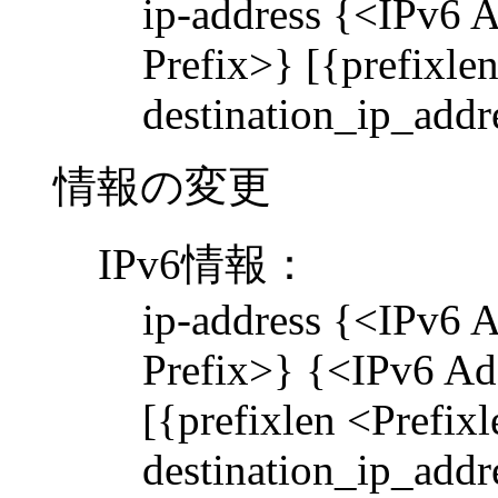
ip-address {<IPv6 
Prefix>} [{prefixlen
destination_ip_add
情報の変更
IPv6情報：
ip-address {<IPv6 
Prefix>} {<IPv6 Ad
[{prefixlen <Prefixl
destination_ip_add