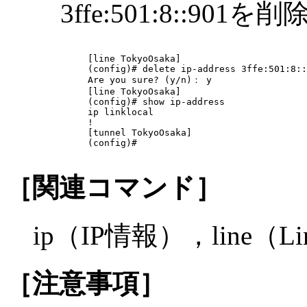
3ffe:501:8::901
[line TokyoOsaka]

(config)# delete ip-address 3ffe:501:8::
Are you sure? (y/n)： y

[line TokyoOsaka]

(config)# show ip-address

ip linklocal

!

[tunnel TokyoOsaka]

(config)#

［関連コマンド］
ip（IP情報），line（
［注意事項］