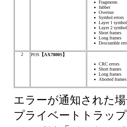
Fragments
Jabber
Overrun
Symbol errors
Layer 1 symbol 
Layer 2 symbol 
Short frames
Long frames
Descramble err
2
POS
【AX7800S】
CRC errors
Short frames
Long frames
Aborted frames
エラーが通知された場
プライベートトラップ