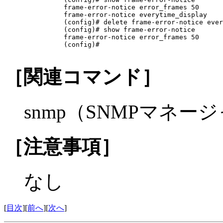
frame-error-notice error_frames 50

frame-error-notice everytime_display

(config)# delete frame-error-notice ever
(config)# show frame-error-notice

frame-error-notice error_frames 50

(config)# 

［関連コマンド］
snmp（SNMPマネー
［注意事項］
なし
[
目次
][
前へ
][
次へ
]