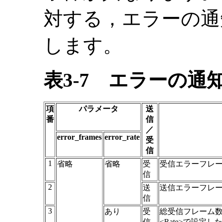
対する，エラーの通
します。
表3-7
エラーの通
項
パラメータ
送
番
信
／
error_frames
error_rate
受
信
1
省略
省略
受
受信エラーフレー
信
2
送
送信エラーフレー
信
3
あり
受
総受信フレーム
信
<Rate>で設