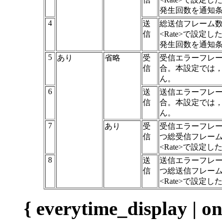
発生回数を通知
4
送
総送信フレーム
信
<Rate>で設
発生回数を通知
5
あり
省略
受
受信エラーフレーム
信
合。本設定では
ん。
6
送
送信エラーフレーム
信
合。本設定では
ん。
7
あり
受
受信エラーフレーム
信
つ総受信フレー
<Rate>で設定
8
送
送信エラーフレーム
信
つ総送信フレー
<Rate>で設定
{ everytime_display | o