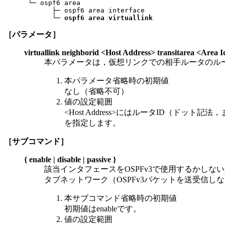
 └─ ospf6 area

       ├─ ospf6 area interface

       └─ 
ospf6 area virtuallink
［パラメータ］
virtuallink neighborid <Host Address> transitarea <Area I
本パラメータは，仮想リンクでの相手ルータのルー
本パラメータ省略時の初期値
なし（省略不可）
値の設定範囲
<Host Address>にはルータID（ドット
を指定します。
［サブコマンド］
{ enable | disable | passive }
該当インタフェースをOSPFv3で使用するかしないかを
タブネットワーク（OSPFv3パケットを送受信
本サブコマンド省略時の初期値
初期値はenableです。
値の設定範囲