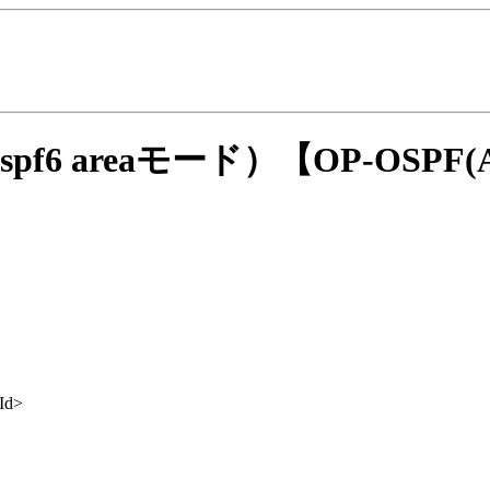
e／ospf6 areaモード）
【OP-OSPF(
 Id>