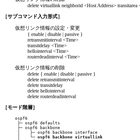
delete virtuallink neighborid <Host Address> transitarea
［サブコマンド入力形式］
仮想リンク情報の設定・変更
{ enable | disable | passive }
retransmitinterval <Time>
transitdelay <Time>
hellointerval <Time>
routerdeadinterval <Time>
仮想リンク情報の削除
delete { enable | disable | passive }
delete retransmitinterval
delete transitdelay
delete hellointerval
delete routerdeadinterval
［モード階層］
ospf6

 ├─ ospf6 defaults

 ├─ ospf6 backbone

 │    ├─ ospf6 backbone interface

 │    └─ 
ospf6 backbone virtuallink