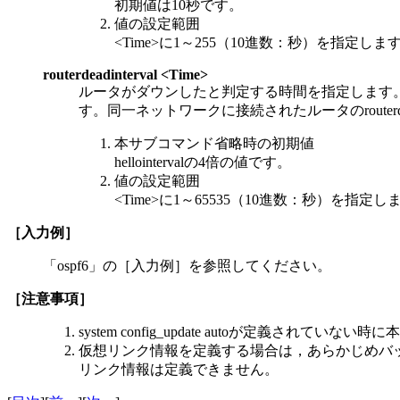
初期値は10秒です。
値の設定範囲
<Time>に1～255（10進数：秒）を指定しま
routerdeadinterval <Time>
ルータがダウンしたと判定する時間を指定します。rou
す。同一ネットワークに接続されたルータのrouterde
本サブコマンド省略時の初期値
hellointervalの4倍の値です。
値の設定範囲
<Time>に1～65535（10進数：秒）を指定し
［入力例］
「ospf6」の［入力例］を参照してください。
［注意事項］
system config_update autoが定義
仮想リンク情報を定義する場合は，あらかじめバック
リンク情報は定義できません。