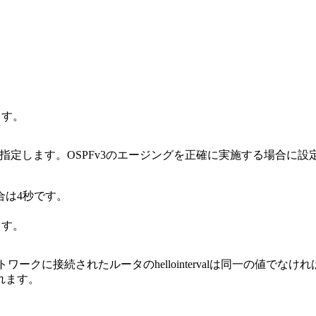
ます。
を指定します。OSPFv3のエージングを正確に実施する場合に設
合は4秒です。
ます。
ワークに接続されたルータのhellointervalは同一の値でな
れます。