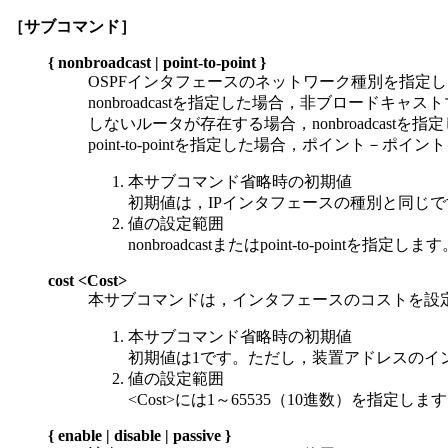
［サブコマンド］
{ nonbroadcast | point-to-point }
OSPFインタフェースのネットワーク種別を指定
nonbroadcastを指定した場合，非ブロード
しないルータが存在する場合，nonbroadcastを
point-to-pointを指定した場合，ポイン
本サブコマンド省略時の初期値
初期値は，IPインタフェースの種別と同じ
値の設定範囲
nonbroadcastまたはpoint-to-pointを指定しま
cost <Cost>
本サブコマンドは，インタフェースのコストを設
本サブコマンド省略時の初期値
初期値は1です。ただし，装置アドレスのイ
値の設定範囲
<Cost>には1～65535（10進数）を指定しま
{ enable | disable | passive }