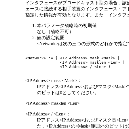
インタフェースがブロードキャスト型の場合，該
ェースに接続する相手装置のインタフェース・アドレス
指定した情報が有効となります。また，インタフェー
本パラメータ省略時の初期値
なし（省略不可）
値の設定範囲
<Network>は次の三つの形式のどれか
<Network> := { <IP Address> mask <Mask> |

               <IP Address> masklen <Len> |

               <IP Address> / <Len> }

<IP Address> mask <Mask>：
IPアドレス<IP Address>およびマスク<Ma
のビットは0としてください。
<IP Address> masklen <Len>：
<IP Address> / <Len>：
IPアドレス<IP Address>およびマスク長
た，<IP Address>の<Mask>範囲外のビ