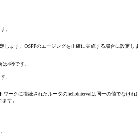
ます。
指定します。OSPFのエージングを正確に実施する場合に設定し
合は4秒です。
ます。
ワークに接続されたルータのhellointervalは同一の値でな
れます。
す。