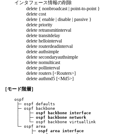
インタフェース情報の削除
delete { nonbroadcast | point-to-point }
delete cost
delete { enable | disable | passive }
delete priority
delete retransmitinterval
delete transitdelay
delete hellointerval
delete routerdeadinterval
delete authsimple
delete secondaryauthsimple
delete nomulticast
delete pollinterval
delete routers [<Routers>]
delete authmd5 [<Md5>]
［モード階層］
ospf

 ├─ ospf defaults

 ├─ ospf backbone

 │    ├─ 
ospf backbone interface
 │    ├─ 
ospf backbone network
 │    └─ ospf backbone virtuallink

 └─ ospf area

       ├─ 
ospf area interface