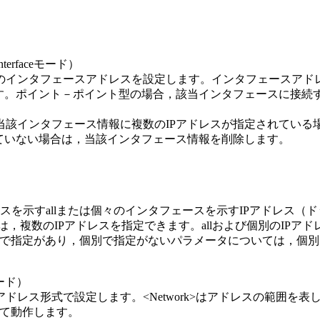
a interfaceモード）
のインタフェースアドレスを設定します。インタフェースアド
す。ポイント－ポイント型の場合，該当インタフェースに接続す
該インタフェース情報に複数のIPアドレスが指定されている場
ていない場合は，当該インタフェース情報を削除します。
のインタフェースを示すallまたは個々のインタフェースを示すIPアド
ress>...では，複数のIPアドレスを指定できます。allおよび個
lで指定があり，個別で指定がないパラメータについては，個別
kモード）
ドレス形式で設定します。<Network>はアドレスの範囲を
して動作します。