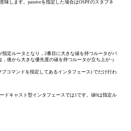
味します。passiveを指定した場合はOSPFのスタブネ
が指定ルータとなり，2番目に大きな値を持つルータがバ
は，後から大きな優先度の値を持つルータが立ち上がっ
dcastサブコマンドを指定してあるインタフェース) でだけ行わ
その他のブロードキャスト型インタフェースでは1です。値0は指定ル