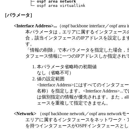
       ├─ 
ospf area network
       └─ ospf area virtuallink
［パラメータ］
<Interface Address>...
（ospf backbone interface／ospf are
本パラメータは，エリアに属するインタフェース
合，該当インタフェースのIPアドレスを設定しま
す。
「情報の削除」で本パラメータを指定した場合，当
タフェース情報に一つのIPアドレスしか指定され
本パラメータ省略時の初期値
なし（省略不可）
値の設定範囲
<Interface Address>にはすべて
名称）を指定します。<Interface Add
は個別指定の情報が優先されます。また，al
ェースを重複して指定できません。
<Network>
（ospf backbone network／ospf area networ
エリアに属するインタフェースをネットワーク・ア
を持つインタフェースがOSPFインタフェースと