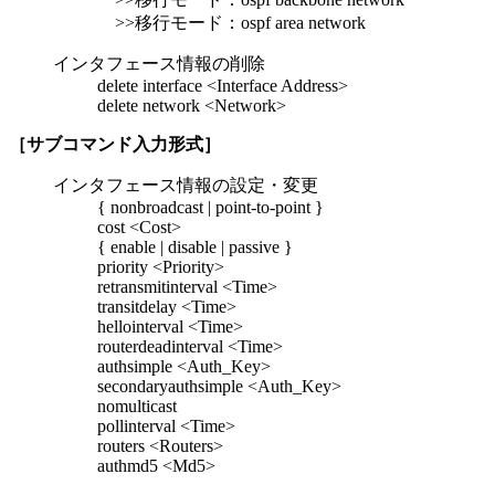
>>移行モード：ospf area network
インタフェース情報の削除
delete interface <Interface Address>
delete network <Network>
［サブコマンド入力形式］
インタフェース情報の設定・変更
{ nonbroadcast | point-to-point }
cost <Cost>
{ enable | disable | passive }
priority <Priority>
retransmitinterval <Time>
transitdelay <Time>
hellointerval <Time>
routerdeadinterval <Time>
authsimple <Auth_Key>
secondaryauthsimple <Auth_Key>
nomulticast
pollinterval <Time>
routers <Routers>
authmd5 <Md5>