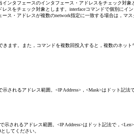
当インタフェースのインタフェース・アドレスをチェック対象
をチェック対象とします。interfaceコマンドで個別にインタフ
ス・アドレスが複数のnetwork指定に一致する場合は，マスク
で指定できます。また，コマンドを複数回投入すると，複数のネッ
sk>で示されるアドレス範囲。<IP Address>，<Mask>はドット記法
<Len>で示されるアドレス範囲。<IP Address>はドット記法で，
ットは0としてください。