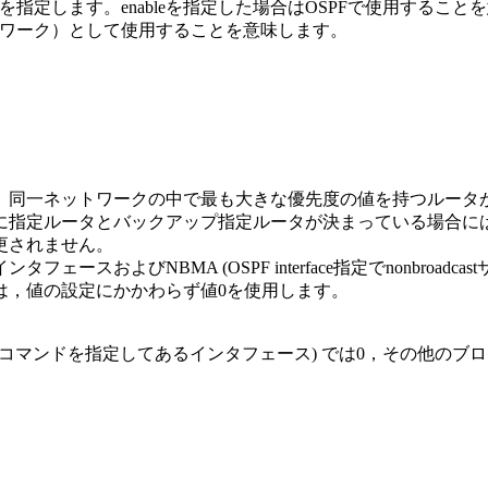
定します。enableを指定した場合はOSPFで使用することを意
トワーク）として使用することを意味します。
。同一ネットワークの中で最も大きな優先度の値を持つルータ
に指定ルータとバックアップ指定ルータが決まっている場合に
更されません。
スおよびNBMA (OSPF interface指定でnonbroa
は，値の設定にかかわらず値0を使用します。
nbroadcastサブコマンドを指定してあるインタフェース) では0，
。