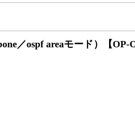
ckbone／ospf areaモード）
【OP-O