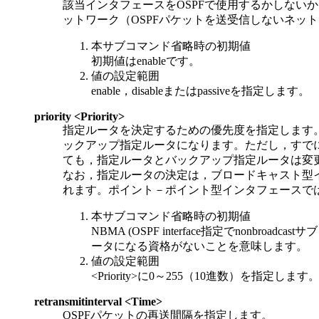
該当インタフェースをOSPFで使用するかしないかを指
ットワーク（OSPFパケットを送受信しないネッ
本サブコマンド省略時の初期値
初期値はenableです。
値の設定範囲
enable，disableまたはpassiveを指定します。
priority <Priority>
指定ルータを決定するための優先度を指定します
ックアップ指定ルータになります。ただし，すで
ても，指定ルータとバックアップ指定ルータは変
なお，指定ルータの決定は，ブロードキャスト型インタフェー
れます。ポイント－ポイント型インタフェースで
本サブコマンド省略時の初期値
NBMA (OSPF interface指定でno
ータになる資格がないことを意味します。
値の設定範囲
<Priority>に0～255（10進数）を指定します
retransmitinterval <Time>
OSPFパケットの再送間隔を指定します。