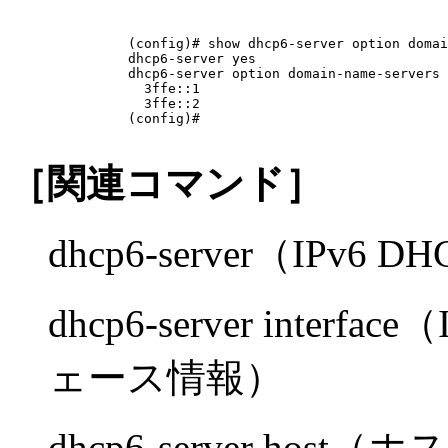
(config)# show dhcp6-server option domai
dhcp6-server yes

dhcp6-server option domain-name-servers

  3ffe::1

  3ffe::2

(config)# 

［関連コマンド］
dhcp6-server（IPv
dhcp6-server inter
ェース情報）
dhcp6-server hos