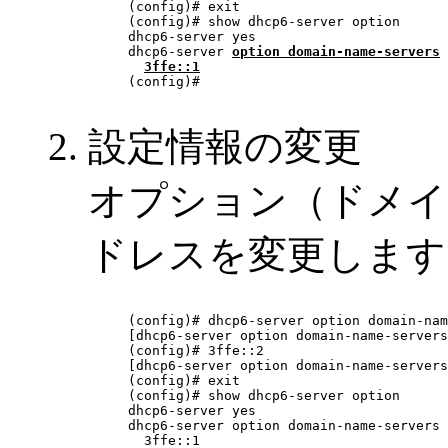
(config)# exit

(config)# show dhcp6-server option

dhcp6-server yes

dhcp6-server 
option domain-name-servers
3ffe::1
(config)# 

設定情報の変更
オプション（ドメイ
ドレスを変更します
(config)# dhcp6-server option domain-nam
[dhcp6-server option domain-name-servers
(config)# 3ffe::2

[dhcp6-server option domain-name-servers
(config)# exit

(config)# show dhcp6-server option

dhcp6-server yes

dhcp6-server option domain-name-servers

  3ffe::1
