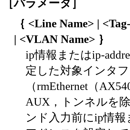
［パラメータ］
｛ <Line Name> | <Ta
| <VLAN Name> ｝
ip情報またはip-add
定した対象インタフ
（rmEthernet（AX5
AUX，トンネルを
ンド入力前にip情報または