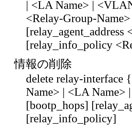
| <LA Name> | <VLAN
<Relay-Group-Name> 
[relay_agent_address 
[relay_info_policy <R
情報の削除
delete relay-interfac
Name> | <LA Name> 
[bootp_hops] [relay_a
[relay_info_policy]