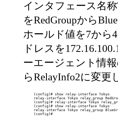
インタフェース名称To
をRedGroupからBl
ホールド値を7から
ドレスを172.16.100
ーエージェント情報のポ
らRelayInfo2に変
(config)# show relay-interface Tokyo

relay-interface Tokyo relay_group RedGro
(config)# relay-interface Tokyo relay_gr
(config)# show relay-interface Tokyo

relay-interface Tokyo relay_group BlueGr
(config)# 
