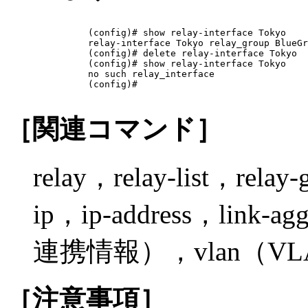
(config)# show relay-interface Tokyo

relay-interface Tokyo relay_group BlueGr
(config)# delete relay-interface Tokyo

(config)# show relay-interface Tokyo

no such relay_interface

(config)# 

［関連コマンド］
relay，relay-list，relay
ip，ip-address，link-a
連携情報），vlan（V
［注意事項］