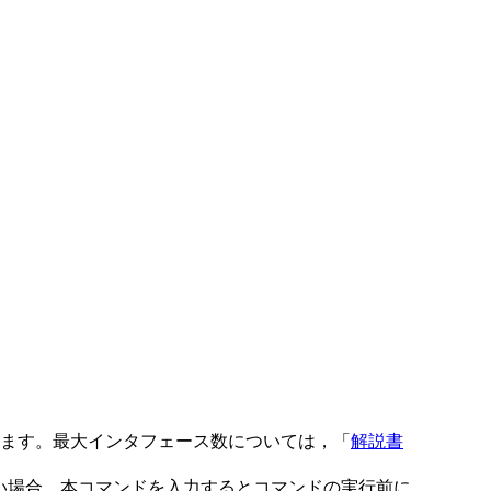
用します。最大インタフェース数については，「
解説書
いない場合，本コマンドを入力するとコマンドの実行前に