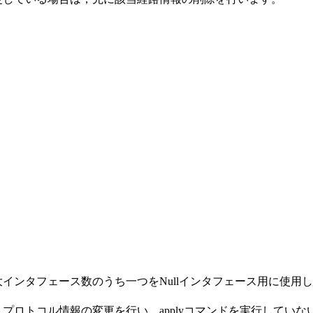
最大インタフェース数のうち一つをNullインタフェース用に使
トプロトコル情報の変更を行い，applyコマンドを実行して