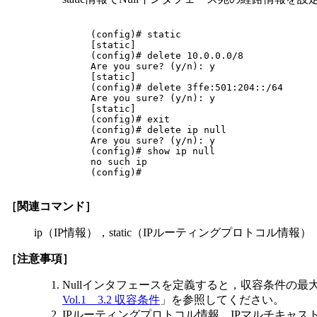
(config)# static

[static]

(config)# delete 10.0.0.0/8

Are you sure? (y/n): y

[static]

(config)# delete 3ffe:501:204::/64

Are you sure? (y/n): y

[static]

(config)# exit

(config)# delete ip null

Are you sure? (y/n): y

(config)# show ip null

no such ip

(config)#

［関連コマンド］
ip（IP情報），static（IPルーティングプロトコル情報）
［注意事項］
Nullインタフェースを定義すると，収容条件の
Vol.1 3.2 収容条件
」を参照してください。
IPルーティングプロトコル情報，IPマルチキャス