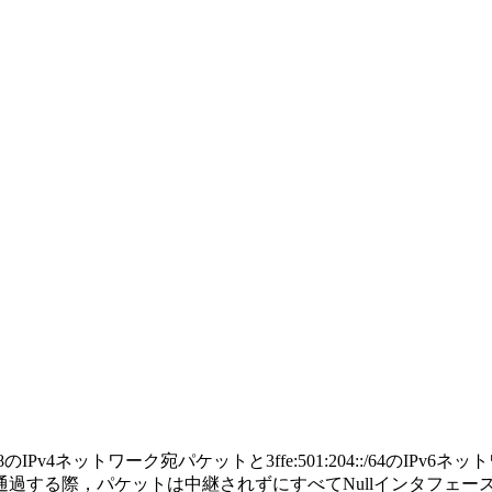
.0/8のIPv4ネットワーク宛パケットと3ffe:501:204::/64の
過する際，パケットは中継されずにすべてNullインタフェー