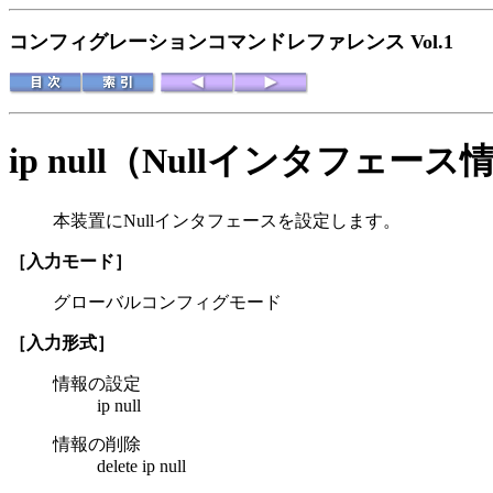
コンフィグレーションコマンドレファレンス Vol.1
ip null（Nullインタフェース
本装置にNullインタフェースを設定します。
［入力モード］
グローバルコンフィグモード
［入力形式］
情報の設定
ip null
情報の削除
delete ip null