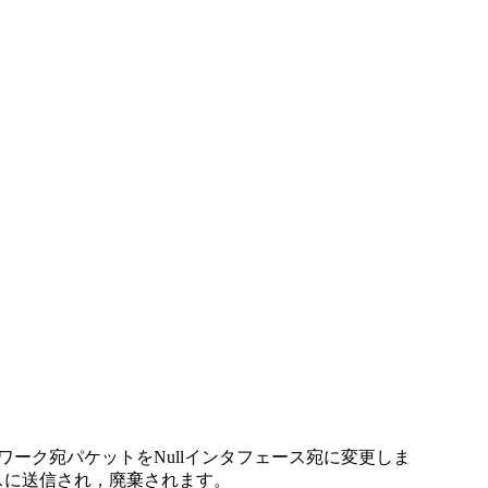
IPv6ネットワーク宛パケットをNullインタフェース宛に変更しま
スに送信され，廃棄されます。