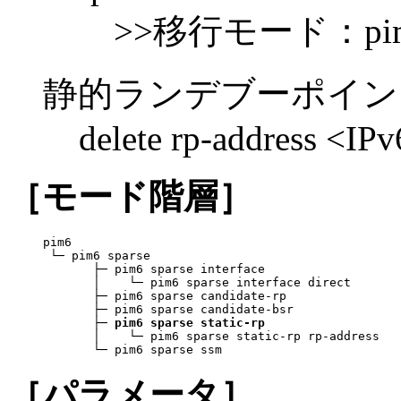
>>移行モード：pim6 spar
静的ランデブーポイン
delete rp-address <IP
［モード階層］
pim6

 └─ pim6 sparse

       ├─ pim6 sparse interface

       │    └─ pim6 sparse interface direct

       ├─ pim6 sparse candidate-rp

       ├─ pim6 sparse candidate-bsr

       ├─ 
pim6 sparse static-rp
       │    └─ pim6 sparse static-rp rp-address

       └─ pim6 sparse ssm
［パラメータ］