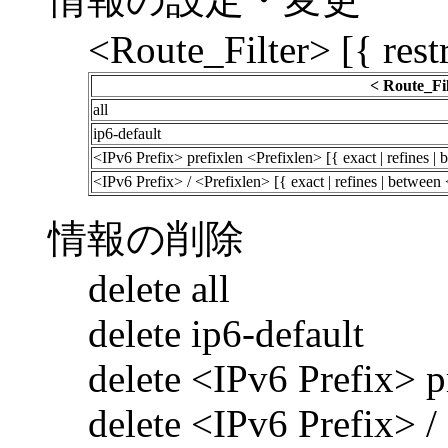
<Route_Filter> [{ restr
< Route_Fil
all
ip6-default
<IPv6 Prefix> prefixlen <Prefixlen> [{ exact | refines 
<IPv6 Prefix> / <Prefixlen> [{ exact | refines | betwee
情報の削除
delete all
delete ip6-default
delete <IPv6 Prefix> p
delete <IPv6 Prefix> /