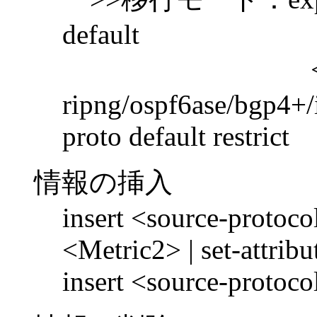
default
<Prot
ripng/ospf6ase/bgp4+/i
proto default restrict
情報の挿入
insert <source-protoco
<Metric2> | set-attrib
insert <source-protocol