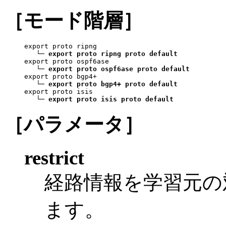
［モード階層］
export proto ripng

   └─ 
export proto ripng proto default
export proto ospf6ase

   └─ 
export proto ospf6ase proto default
export proto bgp4+

   └─ 
export proto bgp4+ proto default
export proto isis

   └─ 
export proto isis proto default
［パラメータ］
restrict
経路情報を学習元の
ます。