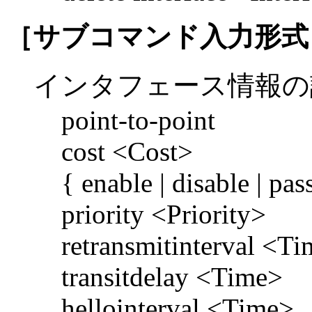
［サブコマンド入力形式
インタフェース情報の
point-to-point
cost <Cost>
{ enable | disable | pas
priority <Priority>
retransmitinterval <T
transitdelay <Time>
hellointerval <Time>