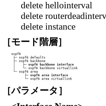
delete hellointerval
delete routerdeadinterv
delete instance
［モード階層］
ospf6

 ├─ ospf6 defaults

 ├─ ospf6 backbone

 │    ├─ 
ospf6 backbone interface
 │    └─ ospf6 backbone virtuallink

 └─ ospf6 area

       ├─ 
ospf6 area interface
       └─ ospf6 area virtuallink
［パラメータ］