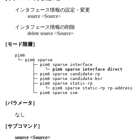
インタフェース情報の設定・変更
source <Source>
インタフェース情報の削除
delete source <Source>
［モード階層］
pim6

 └─ pim6 sparse

       ├─ pim6 sparse interface

       │    └─ 
pim6 sparse interface direct
       ├─ pim6 sparse candidate-rp

       ├─ pim6 sparse candidate-bsr

       ├─ pim6 sparse static-rp

       │    └─ pim6 sparse static-rp rp-address

       └─ pim6 sparse ssm
［パラメータ］
なし
［サブコマンド］
source <Source>