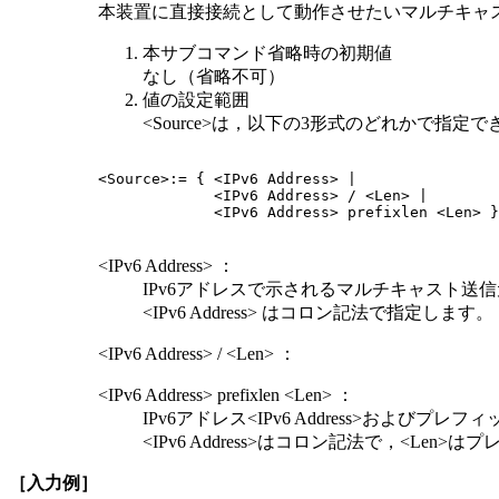
本装置に直接接続として動作させたいマルチキャ
本サブコマンド省略時の初期値
なし（省略不可）
値の設定範囲
<Source>は，以下の3形式のどれかで指定
<Source>:= { <IPv6 Address> |

             <IPv6 Address> / <Len> |

             <IPv6 Address> prefixlen <Len> }

<IPv6 Address> ：
IPv6アドレスで示されるマルチキャスト送
<IPv6 Address> はコロン記法で指定します。
<IPv6 Address> / <Len> ：
<IPv6 Address> prefixlen <Len> ：
IPv6アドレス<IPv6 Address>および
<IPv6 Address>はコロン記法で，<Len
［入力例］