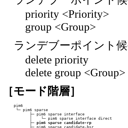
priority <Priority>
group <Group>
ランデブーポイント候
delete priority
delete group <Group>
［モード階層］
pim6

 └─ pim6 sparse

       ├─ pim6 sparse interface

       │    └─ pim6 sparse interface direct

       ├─ 
pim6 sparse candidate-rp
       ├─ pim6 sparse candidate-bsr
