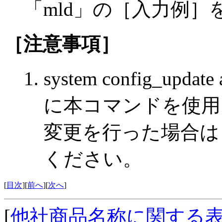
「mld」の［入力例
［注意事項］
system config_u
に本コマンドを使用
変更を行った場合は，
ください。
[
目次
][
前へ
][
次へ
]
[
他社商品名称に関する