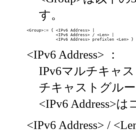
す。
<Group>:= { <IPv6 Address> |

            <IPv6 Address> / <Len> |

            <IPv6 Address> prefixlen <Len> }
<IPv6 Address> ：
IPv6マルチキ
チキャストグルー
<IPv6 Addre
<IPv6 Address> / <L