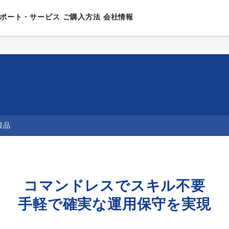
ポート・サービス
ご購⼊⽅法
会社情報
⽤途別ソリューション
チ
ニュアル
ポート
締役挨拶
機能別ソリューション
販売終了製品
セキュリティ情報
資格認定制度
会社概要
事業者
AXALA遠隔監視サービス
セキュリティ
シート/カタログ
サラネットワークスとは？
製品FAQ
ハンズオントレーニング
沿革
AXALAネットワークサービス
運⽤管理
理念
イアンス
/システム構築ガイド
ネットワーク⽤語集
AXALAメンテナンスサービス
⾼信頼
内容
N製品
互接続情報
体
保証サービス
省電⼒
製品
uaranteed Network
グライフソリューション
ワークマネジメント製品
システム
ートビル
コマンドレスでスキル不要
タセンター
手軽で確実な運用保守を実現