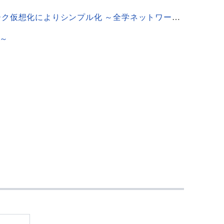
明治学院大学の学内ネットワークをスイッチ・ルータ製品「AXシリーズ」のネットワーク仮想化によりシンプル化 ～全学ネットワークを仮想化機能で統合し、導入コストと運用負荷の軽減を実現～
～