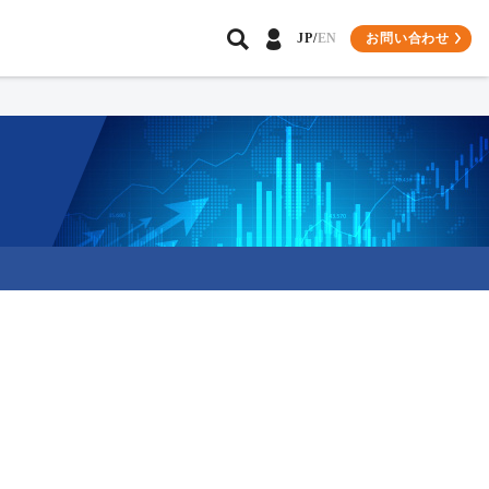
お問い合わせ
JP/
EN
パートナーソリューション
環境への取り組み
会員専用サイトについて
導入事例
プレスリリース
ビジネスパートナー様
関連記事
インテグレーター会員様