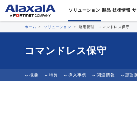
ソリューション
製品
技術情報
サ
ホーム
ソリューション
運用管理：コマンドレス保守
ソリューション
製品
技術情報
サポート・サービス
会社情報
業種・
スイッ
製品マ
製品サ
代表取
通信
AL
コマンドレス保守
ルータ
データ
アラク
企業
AL
ソリューションTOP
製品TOP
技術情報TOP
サポート・サービスTOP
会社情報TOP
企業
アプラ
設定例
文教
AL
事業
無線LA
他社相
⾃治
8年
概要
特長
導入事例
関連情報
該当
The G
鉄道
ロン
ネット
制御
スマ
デー
IoT