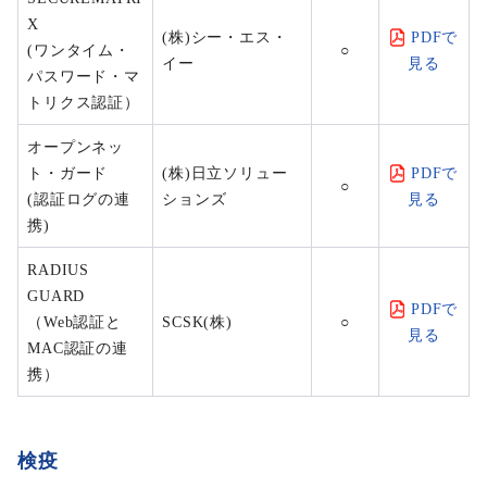
X
(株)シー・エス・
PDFで
(ワンタイム・
○
イー
見る
パスワード・マ
トリクス認証）
オープンネッ
ト・ガード
(株)日立ソリュー
PDFで
○
(認証ログの連
ションズ
見る
携)
RADIUS
GUARD
PDFで
（Web認証と
SCSK(株)
○
見る
MAC認証の連
携）
検疫