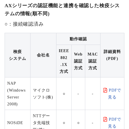
AXシリーズの認証機能と連携を確認した検疫シス
テムの情報(順不同)
○：接続確認済み
動作確認
IEEE
検疫
詳細資料
Web
MAC
会社名
802
システム
(PDF)
認証
認証
.1X
方式
方式
方式
NAP
(Windows
マイクロ
PDFで
○
-
-
Server
ソフト(株)
見る
2008)
NTTデー
PDFで
NOSiDE
タ先端技
○
○
-
見る