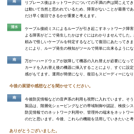
南
リプレース後はネットワークについての不満の声は聞こえてき
は動いて当然と思われているため、障害がないことが最善であ
だけ早く復旧できるかが重要と考えます。
清水
ケーブル接続ミスによるループが引き起こすネットワーク障害
よる障害がどこで発生したかはすぐにはわかりませんでした。
頼みで怪しいケーブルを特定するなどして復旧にあたってきま
とにより、ループ発生の検知がツールで簡単に出来るようにな
南
万が一ハードウェアが故障して機器の入れ替えが必要になって
カードを入れ替え後の機器に挿入することにより、すぐに設定
感がもてます。運用が簡便になり、復旧もスピーディーになり
今後の展望や感想などを聞かせてください。
南
今後防災情報などの音声系の利用も視野に入れています。そう
製品は、階層化シェーピングなどの帯域制御や認証、検疫シス
防災情報でのネットワーク利用や、管理外の端末をネットワー
のだと思います。今後、これらの機能を活用していきたいと考
ありがとうございました。