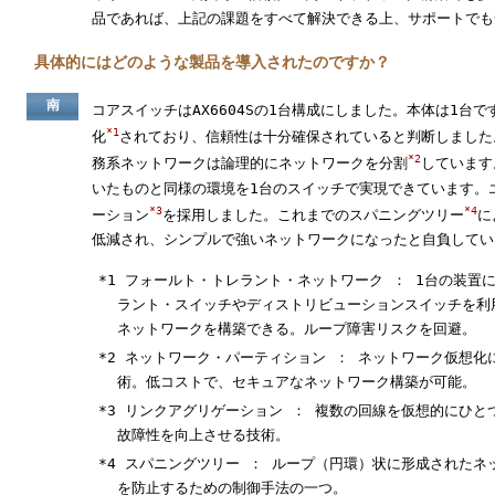
品であれば、上記の課題をすべて解決できる上、サポートでも
具体的にはどのような製品を導入されたのですか？
南
コアスイッチはAX6604Sの1台構成にしました。本体は1台
*1
化
されており、信頼性は十分確保されていると判断しました
*2
務系ネットワークは論理的にネットワークを分割
しています
いたものと同様の環境を1台のスイッチで実現できています。
*3
*4
ーション
を採用しました。これまでのスパニングツリー
に
低減され、シンプルで強いネットワークになったと自負してい
*1 フォールト・トレラント・ネットワーク ： 1台の装置
ラント・スイッチやディストリビューションスイッチを利
ネットワークを構築できる。ループ障害リスクを回避。
*2 ネットワーク・パーティション ： ネットワーク仮想
術。低コストで、セキュアなネットワーク構築が可能。
*3 リンクアグリゲーション ： 複数の回線を仮想的にひ
故障性を向上させる技術。
*4 スパニングツリー ： ループ（円環）状に形成された
を防止するための制御手法の一つ。