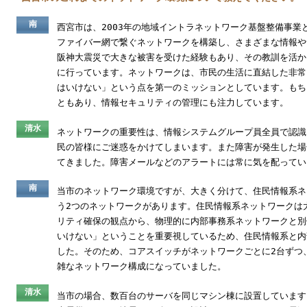
南
西宮市は、2003年の地域イントラネットワーク基盤整備事業
ファイバー網で繋ぐネットワークを構築し、さまざまな情報や
阪神大震災で大きな被害を受けた経験もあり、その教訓を活か
に行っています。ネットワークは、市民の生活に直結した非常
はいけない」という点を第一のミッションとしています。もち
ともあり、情報セキュリティの管理にも注力しています。
清水
ネットワークの重要性は、情報システムグループ員全員で認識
民の皆様にご迷惑をかけてしまいます。また障害が発生した場
てきました。障害メールなどのアラートには常に気を配ってい
南
当市のネットワーク環境ですが、大きく分けて、住民情報系ネ
う2つのネットワークがあります。住民情報系ネットワークは
リティ確保の観点から、物理的に内部事務系ネットワークと別
いけない」ということを重要視しているため、住民情報系と内
した。そのため、コアスイッチがネットワークごとに2台ずつ
雑なネットワーク構成になっていました。
清水
当市の場合、数百台のサーバを同じマシン棟に設置しています