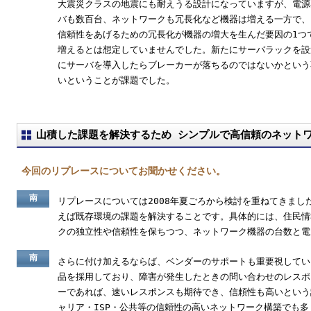
大震災クラスの地震にも耐えうる設計になっていますが、電源
バも数百台、ネットワークも冗長化など機器は増える一方で、
信頼性をあげるための冗長化が機器の増大を生んだ要因の1つ
増えるとは想定していませんでした。新たにサーバラックを設
にサーバを導入したらブレーカーが落ちるのではないかという
いということが課題でした。
山積した課題を解決するため シンプルで高信頼のネット
今回のリプレースについてお聞かせください。
南
リプレースについては2008年夏ごろから検討を重ねてきまし
えば既存環境の課題を解決することです。具体的には、住民情
クの独立性や信頼性を保ちつつ、ネットワーク機器の台数と電
南
さらに付け加えるならば、ベンダーのサポートも重要視してい
品を採用しており、障害が発生したときの問い合わせのレスポ
ーであれば、速いレスポンスも期待でき、信頼性も高いという
ャリア・ISP・公共等の信頼性の高いネットワーク構築でも