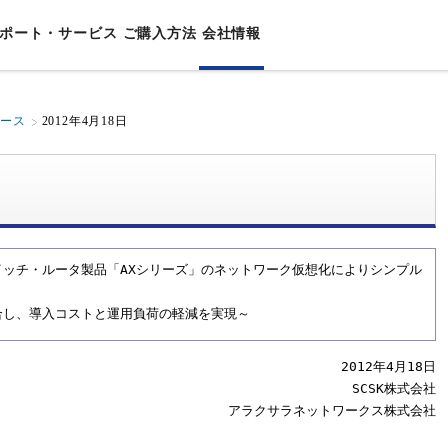
ポート・サービス
ご購⼊⽅法
会社情報
リース
2012年4月18日
⽤途別ソリューション
チ
ニュアル
ポート
締役挨拶
機能別ソリューション
販売終了製品
セキュリティ情報
資格認定制度
会社概要
事業者
AXALA遠隔監視サービス
セキュリティ
シート/カタログ
サラネットワークスとは？
製品FAQ
ハンズオントレーニング
沿革
AXALAネットワークサービス
運⽤管理
理念
イアンス
/システム構築ガイド
ネットワーク⽤語集
AXALAメンテナンスサービス
⾼信頼
内容
N製品
互接続情報
体
保証サービス
省電⼒
uaranteed Network
ッチ・ルータ製品「AXシリーズ」のネットワーク仮想化によりシンプル
グライフソリューション
ワークマネジメント製品
システム
合し、導入コストと運用負荷の軽減を実現～
ートビル
タセンター
2012年4月18日
SCSK株式会社
アラクサラネットワークス株式会社