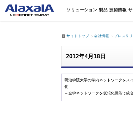
ソリューション
製品
技術情報
サ
サイトトップ
会社情報
プレスリ
ソリューション
製品
技術情報
サポート・サービス
会社情報
業種・
スイッ
製品マ
製品サ
代表取
通信
AL
ルータ
データ
アラク
企業
AL
2012年4月18日
ソリューションTOP
製品TOP
技術情報TOP
サポート・サービスTOP
会社情報TOP
企業
アプラ
設定例
文教
AL
事業
無線LA
他社相
⾃治
8年
The G
明治学院大学の学内ネットワークをスイ
鉄道
ロン
ネット
化
制御
～全学ネットワークを仮想化機能で統
スマ
デー
IoT