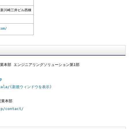
 新川崎三井ビル西棟
com/
グ事業本部 エンジニアリングソリューション第1部
p
alaxala/(新規ウィンドウを表示)
営業本部
jp/contact/