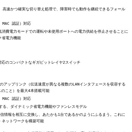
し、高速かつ確実な切り替え処理で、障害時でも動作を継続できるフォール
、MAC 認証）対応
低消費電力モードでの運転や未使用ポートへの電力供給を停止させることに
ク省電力機能
対応のコンパクトなギガビットレイヤ2スイッチ
トのアップリンク（伝送速度が異なる複数のLANインタフェースを収容する
スのこと）を最大4本搭載可能
、MAC 認証）対応
進する、ダイナミック省電力機能やファンレスモデル
送信情報を相互に交換し、あたかも1台であるかのようにふるまう。これに
・ネットワークを構築可能