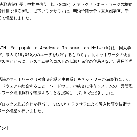
代表取締役社長：中井戸信英、以下SCSK）とアラクサラネットワークス株式
役社長：滝安美弘、以下アラクサラ）は、明治学院大学（東京都港区、学
同で構築しました。
eijigakuin Academic Information Network)は、同大学
、最大で18,000人のユーザを収容するものです。同ネットワークの更新
耐久性とともに、システム導入コストの低減と保守の容易さなど、運用管理
2系統のネットワーク（教育研究系と事務系）をネットワーク仮想化により、
ードウェアを統合すること、ハードウェアの統合に伴うシステムの一元管理
トワーク運用負荷を軽減することを提案し、採用いただきました。
ロックス株式会社が担当し、SCSKとアラクサラによる導入検証や技術サ
ワーク構築を行いました。
イント