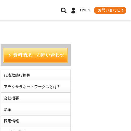
お問い合わせ
JP/
EN
パートナーソリューション
環境への取り組み
会員専用サイトについて
導入事例
プレスリリース
ビジネスパートナー様
関連記事
インテグレーター会員様
代表取締役挨拶
アラクサラネットワークスとは?
会社概要
沿革
採用情報