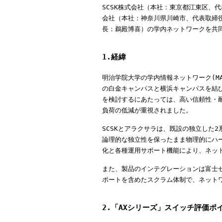
SCSK株式会社（本社：東京都江東区、
会社（本社：神奈川県川崎市、代表取締
長：鵜殿博喜）の学内ネットワークを共
1.経緯
明治学院大学の学内情報ネットワーク(MAIN: M
の白金キャンパスと横浜キャンパスを結び
を検討するにあたっては、高い信頼性・
負荷の低減が重視されました。
SCSKとアラクサラは、既設の独立した
論理的な独立性を保ったまま物理的にハ
化と各種運用サポート機能により、ネッ
また、製品のインテグレーションは富士ゼ
ポートを含めたスクラム体制で、ネット
2.「AXシリーズ」スイッチ評価ポ