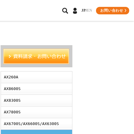
お問い合わせ
JP/
EN
パートナーソリューション
環境への取り組み
会員専用サイトについて
導入事例
プレスリリース
ビジネスパートナー様
関連記事
インテグレーター会員様
AX260A
AX8600S
AX8300S
AX7800S
AX6700S/AX6600S/AX6300S