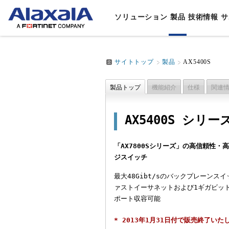
ソリューション
製品
技術情報
サ
サイトトップ
製品
AX5400S
ソリューション
製品
技術情報
サポート・サービス
会社情報
業種・
スイッ
製品マ
製品サ
代表取
通信
AL
ルータ
データ
アラク
製品トップ
機能紹介
仕様
関連
企業
AL
ソリューションTOP
製品TOP
技術情報TOP
サポート・サービスTOP
会社情報TOP
企業
アプラ
設定例
文教
AL
事業
AX5400S シリー
無線LA
他社相
⾃治
8年
The G
鉄道
ロン
ネット
「AX7800Sシリーズ」の高信頼性
制御
ジスイッチ
スマ
最大48Gibt/sのバックプレーンス
デー
ァストイーサネットおよび1ギガビット
ポート収容可能
IoT
* 2013年1月31日付で販売終了いた