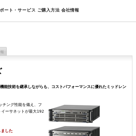
ポート・サービス
ご購⼊⽅法
会社情報
⽤途別ソリューション
チ
ニュアル
ポート
締役挨拶
機能別ソリューション
販売終了製品
セキュリティ情報
資格認定制度
会社概要
事業者
AXALA遠隔監視サービス
セキュリティ
シート/カタログ
サラネットワークスとは？
製品FAQ
ハンズオントレーニング
沿革
情報
AXALAネットワークサービス
運⽤管理
理念
イアンス
/システム構築ガイド
ネットワーク⽤語集
AXALAメンテナンスサービス
⾼信頼
内容
ズ
N製品
互接続情報
体
保証サービス
省電⼒
uaranteed Network
グライフソリューション
ワークマネジメント製品
・高機能技術を継承しながらも、コストパフォーマンスに優れたミッドレン
システム
ートビル
イッチング性能を備え、フ
タセンター
イーサネットが最大192
しました