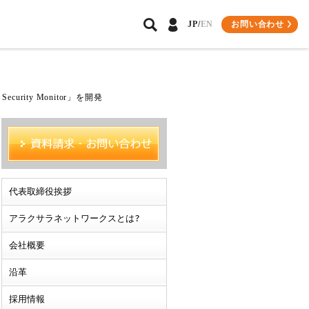
お問い合わせ
JP/
EN
パートナーソリューション
環境への取り組み
会員専用サイトについて
ity Monitor」を開発
導入事例
プレスリリース
ビジネスパートナー様
関連記事
インテグレーター会員様
代表取締役挨拶
アラクサラネットワークスとは?
会社概要
沿革
採用情報