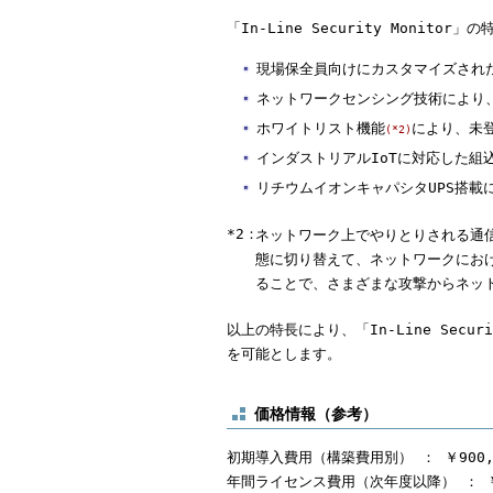
「In-Line Security Monito
現場保全員向けにカスタマイズされ
ネットワークセンシング技術により
ホワイトリスト機能
により、未
(*2)
インダストリアルIoTに対応した組
リチウムイオンキャパシタUPS搭載
*2：
ネットワーク上でやりとりされる通
態に切り替えて、ネットワークにお
ることで、さまざまな攻撃からネッ
以上の特長により、「In-Line Sec
を可能とします。
価格情報（参考）
初期導入費用（構築費用別） ： ￥900,
年間ライセンス費用（次年度以降） ： ￥3