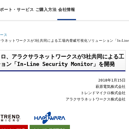
ポート・サービス
ご購⼊⽅法
会社情報
リース
⽤途別ソリューション
チ
ニュアル
ポート
締役挨拶
機能別ソリューション
販売終了製品
セキュリティ情報
資格認定制度
会社概要
トワークスが3社共同による工場内脅威可視化ソリューション「In-Line Secur
事業者
AXALA遠隔監視サービス
セキュリティ
シート/カタログ
サラネットワークスとは？
製品FAQ
ハンズオントレーニング
沿革
AXALAネットワークサービス
運⽤管理
ロ、アラクサラネットワークスが3社共同による工
理念
イアンス
/システム構築ガイド
ネットワーク⽤語集
AXALAメンテナンスサービス
⾼信頼
In-Line Security Monitor」を開発
内容
N製品
互接続情報
体
保証サービス
省電⼒
uaranteed Network
グライフソリューション
2018年1月15日
ワークマネジメント製品
萩原電気株式会社
システム
トレンドマイクロ株式会社
ートビル
アラクサラネットワークス株式会社
タセンター