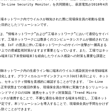
Line Security Monitor」を共同開発し、萩原電気が2018年4月
。
tor」は工場ネットワーク内でウイルスが検知された際に現場保全員の初動を促進
を目的としたソリューションです。
では、“情報ネットワーク”および“工場ネットワーク”において適切なサイバ
ます。工場ネットワークには数多くのコンピュータシステムが接続されてお
後、IoT の普及に伴い工場ネットワークへのサイバー攻撃が一層高まる
ク上での脅威監視対策がますます重要となっています。また、工場ではネッ
み端末(以下未登録端末)を経由したウイルス感染への対策も重要な課題と
itor」は制御ネットワーク内の生産ライン毎に端末のウイルス感染状況や未登録端末
化します。グラフィカルユーザインタフェース(GUI)表示により、ネット
、セキュリティ情報を直感的に確認することができます。「In-Line
の検出から正常状態までの復旧作業を、現場保全員が簡単に実施できるソリューショ
ンドマイクロのSDN 連携セキュリティ対策製品「Trend Micro
ラのスイッチが連携することで、不審な通信を発信する端末を特定し、工場ネット
予定です。本ソリューションを導入することで、現場保全員が手間をかけず
を防ぐことができます。