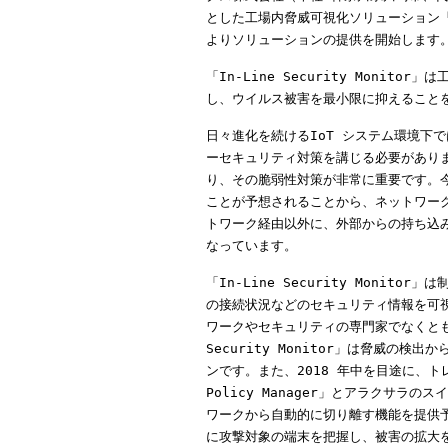
とした工場内脅威可視化ソリューション「In-
よりソリューションの提供を開始します
「In-Line Security Moni
し、ウイルス被害を最小限に抑えること
日々進化を続けるIoT システム環境下
ーセキュリティ対策を講じる必要があり
り、その脆弱性対策が非常に重要です。今
ことが予想されることから、ネットワー
トワーク経由以外に、外部からの持ち込
なっています。
「In-Line Security Mon
の接続状況などのセキュリティ情報を可視
ワークやセキュリティの専門家でなくとも
Security Monitor」は脅威
ンです。また、2018 年中を目途に、トレ
Policy Manager」とアラクサ
ワークから自動的に切り離す機能を提供
に攻撃対象の端末を把握し、被害の拡大