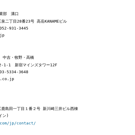
業部 溝口
区泉二丁目28番23号 高岳KANAMEビル
52-931-3445
jp
 中吉・牧野・高橋
2-1-1 新宿マインズタワー12F
3-5334-3648
.co.jp
市幸区鹿島田一丁目１番２号 新川崎三井ビル西棟
ルイン)
com/jp/contact/