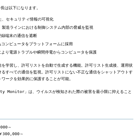
r」の特長は以下になります。
た、セキュリティ情報の可視化
、製造ラインにおける制御システム内部の脅威を監視
登録端末の通信を遮断
込コンピュータをプラットフォームに採用
により電源トラブルや瞬間停電からコンピュータを保護
信を学習し、許可リストを自動で生成する機能。許可リスト生成後、運用状
けるすべての通信を監視。許可リストにない不正な通信をシャットアウトす
トワークを効果的に保護することが可能。
urity Monitor」は、ウイルスが検知された際の被害を最小限に抑えること
000～
00,000～