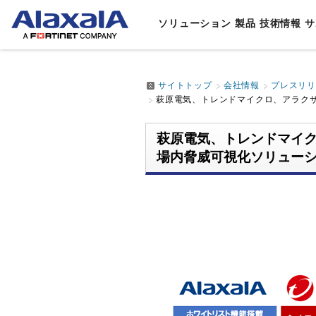
ソリューション
製品
技術情報
サ
サイトトップ
会社情報
プレスリ
ソリューション
製品
技術情報
サポート・サービス
会社情報
業種・
スイッ
製品マ
製品サ
代表取
萩原電気、トレンドマイクロ、アラクサラネッ
通信
AL
ルータ
データ
アラク
企業
AL
ソリューションTOP
製品TOP
技術情報TOP
サポート・サービスTOP
会社情報TOP
萩原電気、トレンドマイク
企業
アプラ
設定例
文教
AL
場内脅威可視化ソリューション「
事業
無線LA
他社相
⾃治
8年
The G
鉄道
ロン
ネット
制御
スマ
デー
IoT