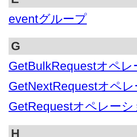
eventグループ
G
GetBulkRequestオ
GetNextRequestオ
GetRequestオペレー
H