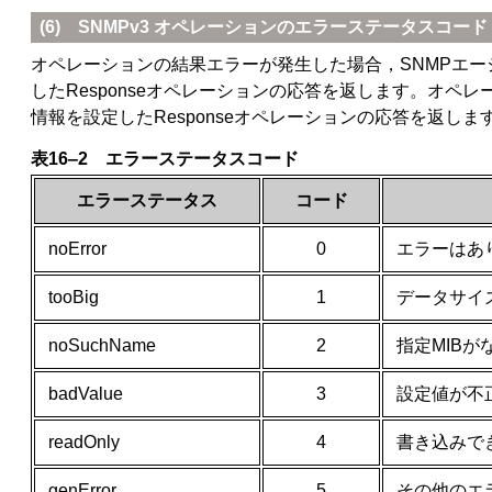
(6) SNMPv3 オペレーションのエラーステータスコード
オペレーションの結果エラーが発生した場合，SNMPエー
したResponseオペレーションの応答を返します。オペ
情報を設定したResponseオペレーションの応答を返し
表16‒2 エラーステータスコード
エラーステータス
コード
noError
0
エラーはあ
tooBig
1
データサイ
noSuchName
2
指定MIB
badValue
3
設定値が不
readOnly
4
書き込みで
genError
5
その他のエ