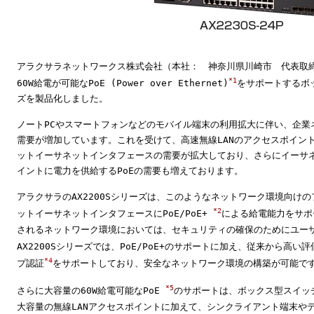
アラクサラネットワークス株式会社（本社： 神奈川県川崎市 代表取
*1
60W給電が可能なPoE (Power over Ethernet)
をサポートするボッ
ズを製品化しました。
ノートPCやスマートフォンなどのモバイル端末の利用拡大に伴い、企業
需要が増加しています。これを受けて、高速無線LANのアクセスポイン
ットイーサネットインタフェースの需要が拡大しており、さらにイーサネ
イントに電力を供給するPoEの需要も増えております。
アラクサラのAX2200Sシリーズは、このようなネットワーク環境向け
*2
ットイーサネットインタフェースにPoE/PoE+
による給電能力をサポ
されるネットワーク環境においては、セキュリティの確保のためにユー
AX2200Sシリーズでは、PoE/PoE+のサポートに加え、従来から高
*4
プ認証
をサポートしており、安全なネットワーク環境の構築が可能で
*5
さらに大容量の60W給電可能なPoE
のサポートは、ボックス型スイッ
大容量の無線LANアクセスポイントに加えて、シンクライアント端末や