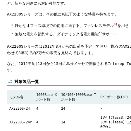
ど、新たな用途にも対応可能です。
AX2200Sシリーズは、その他にも以下のような特長を持ちます。
*6
静かなオフィス環境での使用に適する、ファンレスモデル
を用意
*7
無駄な電力を節約する、ダイナミック省電力機能
サポート
AX2200Sシリーズは2012年8月からの出荷を予定しており、既存のAX
わせて3年間で約2万台の販売を見込んでおります。
なお、2012年6月13日から15日に幕張メッセで開催されるInterop T
す。
対象製品一覧
1000Base-X
10/100/1000Base-T
モデル名
PoEポート数(※)
ポート数
ポート数
AX2230S-24T
4
24
-
15W (Class3):24
AX2230S-24P
4
24
30W (Class4):12
60W:4