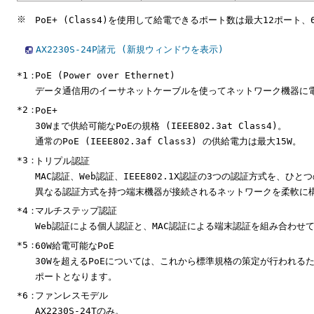
※
PoE+ (Class4)を使用して給電できるポート数は最大12ポート
AX2230S-24P諸元 (新規ウィンドウを表示)
*1：
PoE (Power over Ethernet)
データ通信用のイーサネットケーブルを使ってネットワーク機器に
*2：
PoE+
30Wまで供給可能なPoEの規格 (IEEE802.3at Class4)。
通常のPoE (IEEE802.3af Class3) の供給電力は最大15W。
*3：
トリプル認証
MAC認証、Web認証、IEEE802.1X認証の3つの認証方式を、
異なる認証方式を持つ端末機器が接続されるネットワークを柔軟に
*4：
マルチステップ認証
Web認証による個人認証と、MAC認証による端末認証を組み合わせ
*5：
60W給電可能なPoE
30Wを超えるPoEについては、これから標準規格の策定が行われる
ポートとなります。
*6：
ファンレスモデル
AX2230S-24Tのみ。