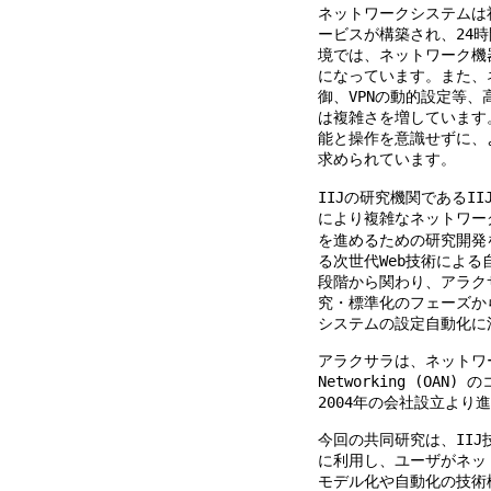
ネットワークシステムは
ービスが構築され、24
境では、ネットワーク機
になっています。また、
御、VPNの動的設定等
は複雑さを増しています
能と操作を意識せずに、
求められています。
IIJの研究機関であるI
により複雑なネットワー
を進めるための研究開発を
る次世代Web技術によ
段階から関わり、アラクサ
究・標準化のフェーズか
システムの設定自動化に
アラクサラは、ネットワーク
Networking (OA
2004年の会社設立より
今回の共同研究は、II
に利用し、ユーザがネッ
モデル化や自動化の技術