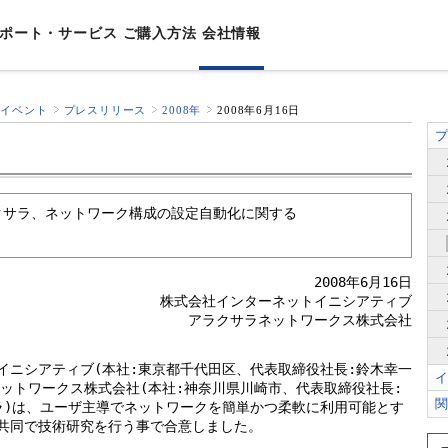
ポート・サービス
ご購⼊⽅法
会社情報
&イベント
プレスリリース
2008年
2008年6月16日
⽤途別ソリューション
チ
ニュアル
ポート
締役挨拶
機能別ソリューション
販売終了製品
セキュリティ情報
資格認定制度
会社概要
プ
事業者
AXALA遠隔監視サービス
セキュリティ
シート/カタログ
サラネットワークスとは？
製品FAQ
ハンズオントレーニング
沿革
AXALAネットワークサービス
運⽤管理
理念
イアンス
/システム構築ガイド
ネットワーク⽤語集
ラクサラ、ネットワーク構成の設定自動化に関する
AXALAメンテナンスサービス
⾼信頼
内容
N製品
互接続情報
体
保証サービス
省電⼒
uaranteed Network
グライフソリューション
2008年6月16日
ワークマネジメント製品
株式会社インターネットイニシアティブ
システム
アラクサラネットワークス株式会社
ートビル
タセンター
イニシアティブ(本社:東京都千代田区、代表取締役社長:鈴木幸一
イ
ネットワークス株式会社(本社:神奈川県川崎市、代表取締役社長:
関
ラ)は、ユーザ主導でネットワークを簡単かつ柔軟に利用可能とす
共同で技術研究を行う事で合意しました。