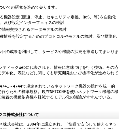
ついての研究を進めて参ります。
る機器設定(開通、停止、セキュリティ定義、QoS、等)を自動化
、及び設定インターフェィスの検討
で情報交換されるデータモデルの検討
種情報を設定するためのプロトコルやモデルの検討、及び標準化
は今回の成果を利用して、サービスや機能の拡充を推進してまいりま
マンティックWebに代表される、情報に意味づけを行う技術。その応
モデル化、表記などに関しても研究開発および標準化が進められて
のRFC4741～4744で規定されているネットワーク機器の操作を統一的
行うための標準規格。現在NETCONFを使いネットワーク機器の機
で装置の機種依存性を軽減するモデル化の議論がすすんでいる。
クス株式会社について
ス株式会社は、2004年に設立され、「快適で安心して使えるネッ