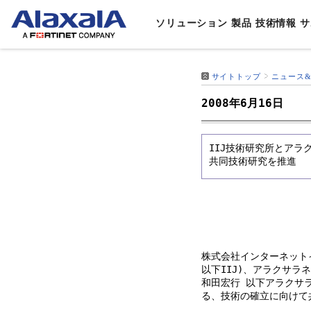
ソリューション
製品
技術情報
サ
サイトトップ
ニュース
ソリューション
製品
技術情報
サポート・サービス
会社情報
業種・
スイッ
製品マ
製品サ
代表取
2008年6月16日
通信
AL
ルータ
データ
アラク
ソリューションTOP
製品TOP
技術情報TOP
サポート・サービスTOP
会社情報TOP
企業
AL
企業
アプラ
設定例
IIJ技術研究所とア
文教
AL
事業
共同技術研究を推進
無線LA
他社相
⾃治
8年
The G
鉄道
ロン
ネット
制御
スマ
デー
株式会社インターネット
以下IIJ)、アラクサラ
IoT
和田宏行 以下アラクサ
る、技術の確立に向けて