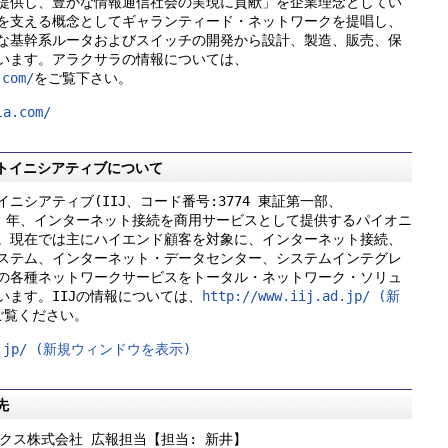
提供し、豊かな情報通信社会の実現に貢献」を企業理念としてい
を支える概念としてギャランティード・ネットワークを提唱し、
な基幹系ルータおよびスイッチの開発から設計、製造、販売、保
います。アラクサラの情報については、
.com/
をご覧下さい。
la.com/
トイニシアティブについて
ニシアティブ(IIJ、コード番号:3774 東証第一部、
、1992 年、インターネット接続を商用サービスとして提供するパイオニ
。現在では主にハイエンド顧客を対象に、インターネット接続、
ステム、インターネット・データセンター、システムインテグレ
の各種ネットワークサービスをトータル・ネットワーク・ソリュ
います。IIJの情報については、
http://www.iij.ad.jp/ (新
ご覧ください。
.ad.jp/ (新規ウィンドウを表示)
先
クス株式会社 広報担当【担当: 新井】