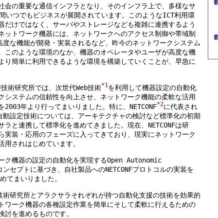
社会の重要な通信インフラとなり、そのインフラ上で、多様なサ
時間いつでもビジネスが展開されています。このようなICT利用環
器だけではなく、サーバやストレージなども複雑に連携するよう
ネットワーク機器には、ネットワークへのアクセス制御や帯域制
、高度な機能が開発・実装されるなど、昨今のネットワークシステム
。このような環境のなか、機器のオペレータやユーザが高度な機
より簡単に利用できるような環境を構築していくことが、早急に
*1
IJ技術研究所では、次世代Web技術
を利用して機器設定の自動化
クシステムの信頼性を向上させ、ネットワーク機能の柔軟な活用
*2
2003年より行ってまいりました。特に、NETCONF
に代表され
る自動設定技術については、アーキテクチャの検討など標準化の初期
ラと連携して標準化を進めてきました。現在、NETCONFは研
ら実装・応用のフェーズに入ってきており、現実にネットワーク
活用されはじめています。
機器の設定の自動化を実現するOpen Autonomic
N) のコンセプトに基づき、自社製品へのNETCONFプロトコルの実装を
進めてまいりました。
J技術研究所とアラクサラそれぞれが持つ自動化支援の技術を効果的
トワーク機器の各種設定作業を簡単にそして柔軟に行えるための
検討を進めるものです。