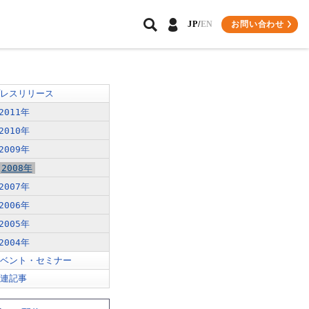
お問い合わせ
JP/
EN
パートナーソリューション
環境への取り組み
会員専用サイトについて
レスリリース
2011年
導入事例
プレスリリース
ビジネスパートナー様
2010年
関連記事
インテグレーター会員様
2009年
2008年
2007年
2006年
2005年
2004年
ベント・セミナー
連記事