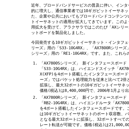
近年、ブロードバンドサービスの普及に伴い、インタ
的に増大し、通信事業者では10ギガビットイーサネ
た、企業や公共においてもブロードバンドコンテンツ
トイーサネットの適用が拡大してきています。このよ
用拡大を受けて、アラクサラではこのたび「AXシリー
ットボードを製品化しました。
今回発売する10ギガビットイーサネット・インタフェー
リーズ」用の「S33-10G4RX」、「AX7800Rシリーズ」用
シリーズ」用の「RE1-10G4RX」です。また、これ
「AX7800Sシリーズ」 新インタフェースボード「S3
「S33-10G4RX」は、ハイエンドスイッチ「AX78
X(XFP)を4ポート搭載したインタフェースボード
ーズ」ではパケット処理能力を従来と比べて2倍となる
拡張し、最大32ポートの10ギガビットイーサネ
価格(税込)は8,400,000円で、2006年1月よ
「AX7800Rシリーズ」 新インタフェースボード「RB
「RB2-10G4RX」は、ハイエンドルータ「AX7800
を4ポート搭載したインタフェースボードです。これ
は10ギガビットイーサネットのポート収容数、
となる最大32ポートに拡張し、32ポートすべて
レート転送が可能です。価格(税込)は21,000,0