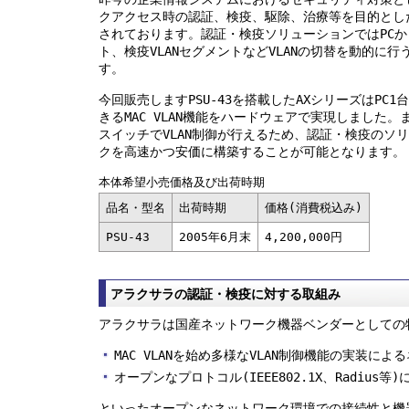
クアクセス時の認証、検疫、駆除、治療等を目的とし
されております。認証・検疫ソリューションではPCか
ト、検疫VLANセグメントなどVLANの切替を動的に
す。
今回販売しますPSU-43を搭載したAXシリーズはPC1
きるMAC VLAN機能をハードウェアで実現しました。ま
スイッチでVLAN制御が行えるため、認証・検疫のソ
クを高速かつ安価に構築することが可能となります。
本体希望小売価格及び出荷時期
品名・型名
出荷時期
価格(消費税込み)
PSU-43
2005年6月末
4,200,000円
アラクサラの認証・検疫に対する取組み
アラクサラは国産ネットワーク機器ベンダーとしての
MAC VLANを始め多様なVLAN制御機能の実装に
オープンなプロトコル(IEEE802.1X、Radius
といったオープンなネットワーク環境での接続性と機