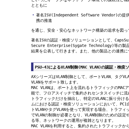
とともに
著名ISV(Independent Software Vend
携の推進
を通じ、安全・安心なネットワーク構築の追求を図っ
著名ISVの認証・検疫ソリューションとして、CapsSuite
Secure Enterprise(Sygate Technolo
結果を公表して行きます。また、他の製品との連携に
PSU-43によるVLAN制御(MAC VLAN)の認証・
AXシリーズはVLAN制御として、ポートVLAN、タグVLA
VLANをサポート致します。
MAC VLANは、ポート上を流れるトラフィックのMAC
能で、フロアスイッチで集約されセンタスイッチに流
トラフィックだけを抽出し、特定のVLANに振り分け
ムにおける認証・検疫ソリューションにおいて、PC1台
トVLANやタグVLANを使って実現する場合、トラフ
でVLANの制御が必要となり、VLAN制御のための設定
る等、ネットワークの運用が複雑となります。
MAC VLANを利用すると、集約されたトラフィックか