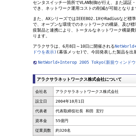
センタスイッチ一箇所でVLAN制御が行え、また認証・
でき、ネットワーク運用コストの削減が可能となりま
また、AXシリーズではIEEE802.1XやRadiusな
で、オープンな環境でのネットワークの構築、及び標準
疫製品と連携により、トータルなネットワーク構築費
ります。
アラクサラは、6月8日～10日に開催される
NetWorl
ドウを表示)
(幕張メッセ)で、今回発表した製品を出
NetWorld+Interop 2005 Tokyo(新規ウィン
アラクサラネットワークス株式会社について
会社名
アラクサラネットワークス株式会社
設立日
2004年10月1日
代表者
代表取締役社長 和田 宏行
資本金
55億円
従業員数
約320名