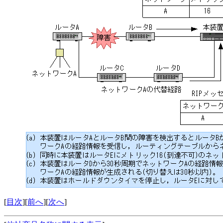
[
目次
][
前へ
][
次へ
]