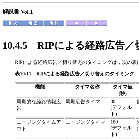
解説書 Vol.1
10.4.5
RIPによる経路広告
RIPによる経路広告／切り替えのタイミングは，次の
表10-11
RIPによる経路広告／切り替えのタイミング
機能
タイマ名称
タイマ値
(秒)
30
周期的な経路情報広
周期広告タイマ
(デフォル
告
ト)
180
エージングタイムア
エージングタイマ
(デフォル
ウト
ト)