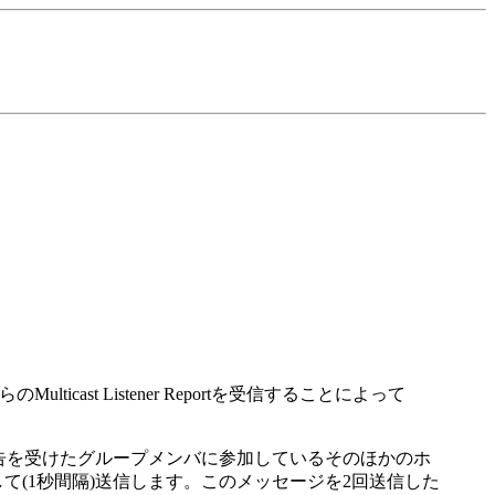
ulticast Listener Reportを受信することによって
場合，離脱報告を受けたグループメンバに参加しているそのほかのホ
ッセージを連続して(1秒間隔)送信します。このメッセージを2回送信した