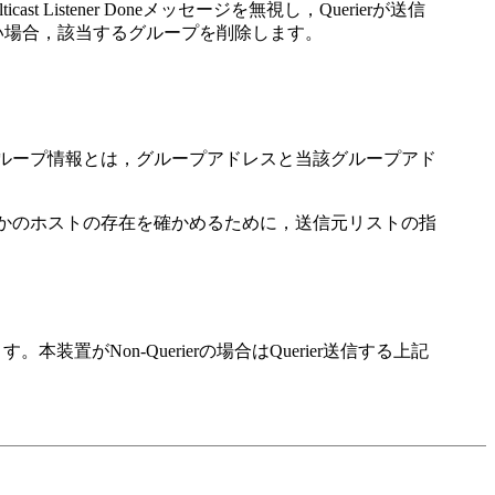
ast Listener Doneメッセージを無視し，Querierが送信
ortを1秒間受信しない場合，該当するグループを削除します。
グループ情報とは，グループアドレスと当該グループアド
いるほかのホストの存在を確かめるために，送信元リストの指
置がNon-Querierの場合はQuerier送信する上記