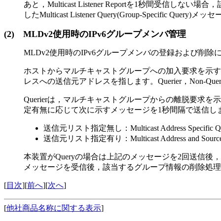
あと，Multicast Listener Reportを1秒間受信しない
したMulticast Listener Query(Group-Specifi
(2)
MLDv2使用時のIPv6グループメンバ管理
MLDv2使用時のIPv6グループメンバの登録および削
ホストからマルチキャストグループへの加入要求を示すR
レスへの送信元アドレスを指します。Querier，Non-Qu
Querierは，マルチキャストグループからの離脱要求
定有無に応じて次に示すメッセージを1秒間隔で送信し
送信元リスト指定無し：Multicast Address Specifi
送信元リスト指定有り：Multicast Address and Source
本装置がQueryの場合は上記のメッセージを2回送信後，1秒
メッセージを受信後，該当するグループ情報の削除処理
[
目次
][
前へ
][
次へ
]
[
他社商品名称に関する表示
]