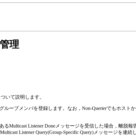
の管理
除について説明します。
でIPv6グループメンバを登録します。なお，Non-QuerierでもホストからのM
あるMulticast Listener Doneメッセージを受信した
 Listener Query(Group-Specific Query)メ