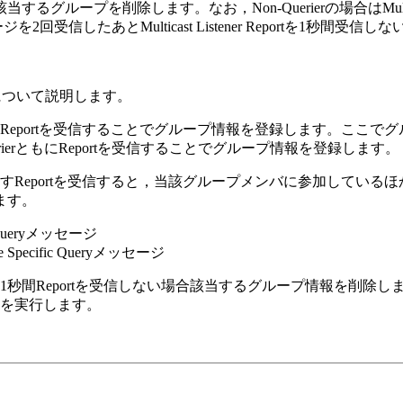
場合，該当するグループを削除します。なお，Non-Querierの場合はMultic
c Query)メッセージを2回受信したあとMulticast Listener Rep
除について説明します。
eportを受信することでグループ情報を登録します。ここで
erierともにReportを受信することでグループ情報を登録します。
を示すReportを受信すると，当該グループメンバに参加して
ます。
c Queryメッセージ
 Specific Queryメッセージ
間Reportを受信しない場合該当するグループ情報を削除します。本装
を実行します。