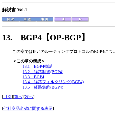
解説書 Vol.1
13.
BGP4
【OP-BGP】
この章ではIPv4のルーティングプロトコルのBGP4に
＜この章の構成＞
13.1 BGP4概説
13.2 経路制御(BGP4)
13.3 BGP4
13.4 経路フィルタリング(BGP4)
13.5 経路集約(BGP4)
[
目次
][
前へ
][
次へ
]
[
他社商品名称に関する表示
]