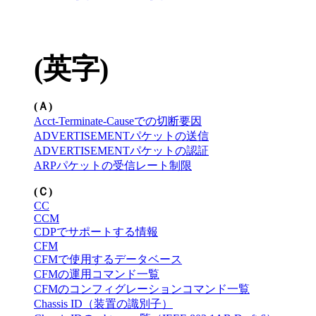
(英字)
(Ａ)
Acct-Terminate-Causeでの切断要因
ADVERTISEMENTパケットの送信
ADVERTISEMENTパケットの認証
ARPパケットの受信レート制限
(Ｃ)
CC
CCM
CDPでサポートする情報
CFM
CFMで使用するデータベース
CFMの運用コマンド一覧
CFMのコンフィグレーションコマンド一覧
Chassis ID（装置の識別子）