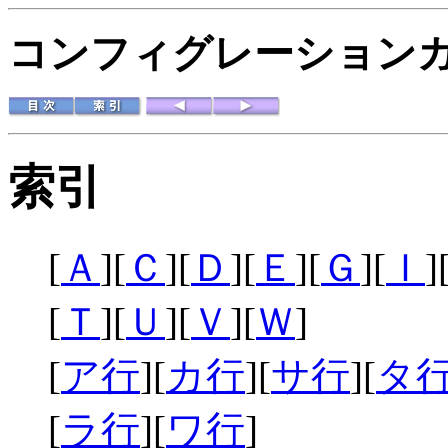
コンフィグレーションガイド
索引
[
Ａ
][
Ｃ
][
Ｄ
][
Ｅ
][
Ｇ
][
Ｉ
]
[
Ｔ
][
Ｕ
][
Ｖ
][
Ｗ
]
[
ア行
][
カ行
][
サ行
][
タ
[
ラ行
][
ワ行
]