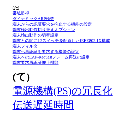
(た)
帯域監視
ダイナミックARP検査
端末からの認証要求を抑止する機能の設定
端末検出動作切り替えオプション
端末検出動作の切替設定
端末との間にL2スイッチを配置したIEEE802.1X構成
端末フィルタ
端末へ再認証を要求する機能の設定
端末へのEAP-Requestフレーム再送の設定
端末要求再認証抑止機能
(て)
電源機構(PS)の冗長化
伝送遅延時間