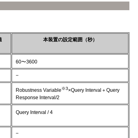
値
本装置の設定範囲（秒）
60〜3600
−
※3
Robustness Variable
×Query Interval＋Query
Response Interval/2
Query Interval / 4
−