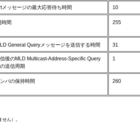
portメッセージの最大応答待ち時間
10
監視時間
255
時MLD General Queryメッセージを送信する時間
31
MLD Multicast-Address-Specific Query
1
の送信周期
ンバの保持時間
260
ません）。