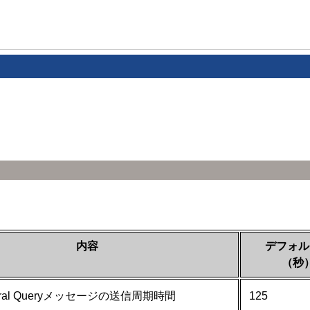
内容
デフォル
（秒
neral Queryメッセージの送信周期時間
125