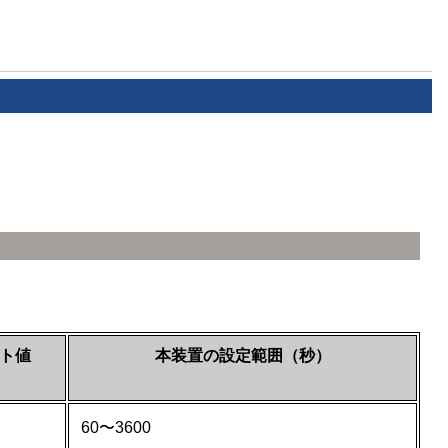
ト値
本装置の設定範囲（秒）
）
60〜3600