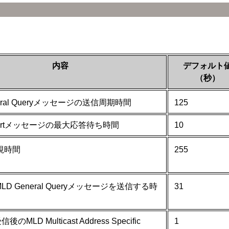
内容
デフォルト
（秒）
neral Queryメッセージの送信周期時間
125
eportメッセージの最大応答待ち時間
10
監視時間
255
時MLD General Queryメッセージを送信する時
31
MLD Multicast Address Specific
1