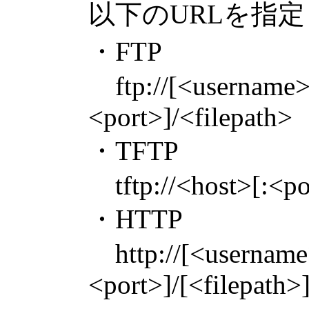
以下のURLを指
・FTP
ftp://[<username>
<port>]/<filepath>
・TFTP
tftp://<host>[:<po
・HTTP
http://[<username
<port>]/[<filepath>