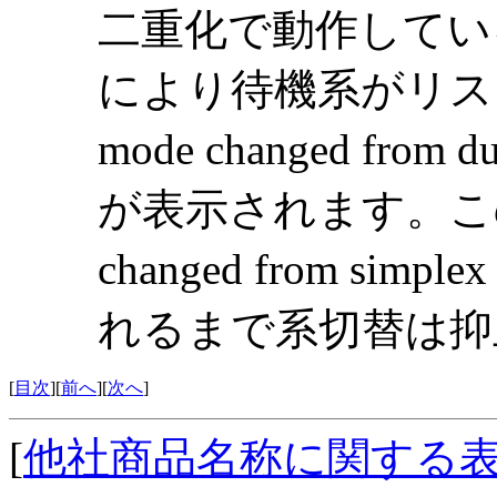
二重化で動作してい
により待機系がリスタ
mode changed from 
が表示されます。この場合
changed from simp
れるまで系切替は抑
[
目次
][
前へ
][
次へ
]
[
他社商品名称に関する