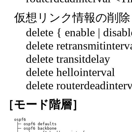
仮想リンク情報の削除
delete { enable | disabl
delete retransmitinterv
delete transitdelay
delete hellointerval
delete routerdeadinterv
［モード階層］
ospf6

 ├─ ospf6 defaults

 ├─ ospf6 backbone
