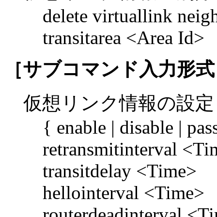
delete virtuallink nei
transitarea <Area Id>
［サブコマンド入力形式
仮想リンク情報の設定
{ enable | disable | pas
retransmitinterval <T
transitdelay <Time>
hellointerval <Time>
routerdeadinterval <T