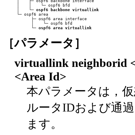
 │    ├─ ospf6 backbone interface

 │    │    └─ ospf6 bfd

 │    └─ 
ospf6 backbone virtuallink
 └─ ospf6 area

       ├─ ospf6 area interface

       │    └─ ospf6 bfd

       └─ 
ospf6 area virtuallink
［パラメータ］
virtuallink neighborid 
<Area Id>
本パラメータは，仮
ルータIDおよび通
ます。