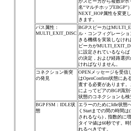
がスピーカから複数IP
名“マルチホップEBGP”
NEXT_HOP属性を変
きます。
パス属性：
BGPスピーカはMULTI_
MULTI_EXIT_DISC
ル・コンフィグレーショ
きる機構を実装しなけれ
ピーカがMULTI_EXIT
に設定されているならば
の決定，および経路選択
ければなりません。
コネクション衝突
OPENメッセージを受
の発見
はOpenConfirm状
査する必要があります。
によってピアのBGP識別子
状態のコネクションも検
BGP FSM：IDLE状
エラーのためにIdle状
態
くStartまでの間の時間は
されるなら)，指数的に
タイマ値は60秒です。
れるべきです。