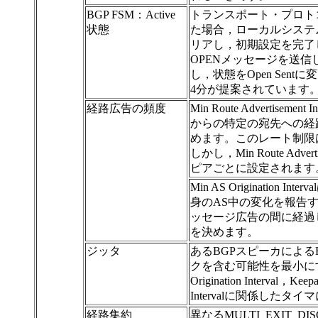
BGP FSM：Active
トランスポート・プロト
状態
た場合，ローカルシステムはC
リアし，初期設定を完了
OPENメッセージを送信
し，状態をOpen Sent
4分が提案されています
経路広告の頻度
Min Route Advertisem
からの特定の宛先への経
めます。このレート制限
しかし，Min Route Advert
ピアごとに設定されます
Min AS Origination 
身のAS中の変化を報告す
ッセージ広告の間に経過
を決めます。
ジッタ
あるBGPスピーカによる
クを含む可能性を最小にす
Origination Interval，Keep
Intervalに関係した
経路集約
異なるMULTI_EXIT_