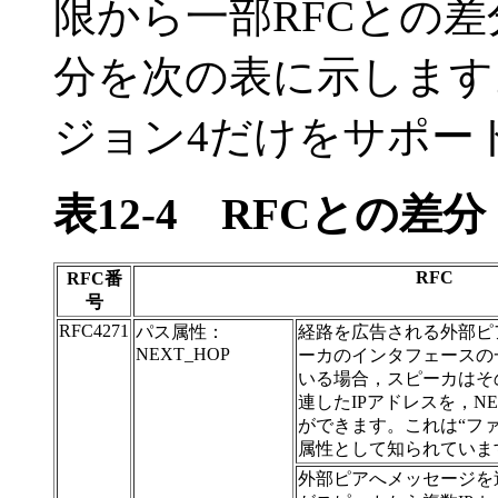
限から一部RFCとの差
分を次の表に示します
ジョン4だけをサポー
表12-4
RFCとの差分
RFC
RFC番
号
RFC4271
パス属性：
経路を広告される外部ピ
NEXT_HOP
ーカのインタフェースの
いる場合，スピーカはそ
連したIPアドレスを，NE
ができます。これは“ファー
属性として知られていま
外部ピアへメッセージを