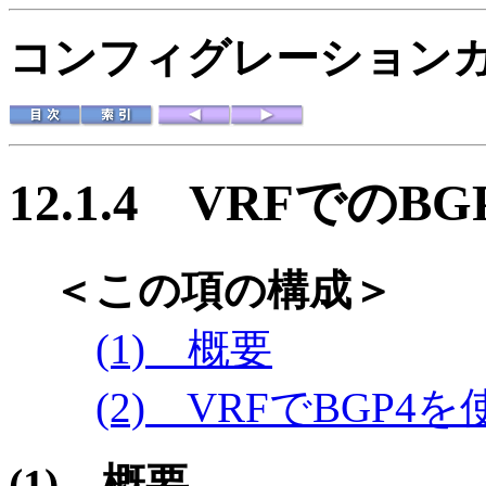
コンフィグレーションガイド
12.1.4
VRFでのBG
＜この項の構成＞
(1) 概要
(2) VRFでBGP
(1)
概要