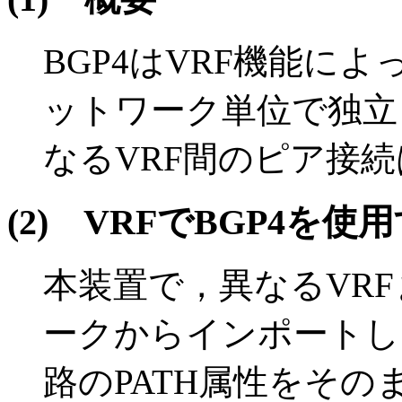
BGP4はVRF機能に
ットワーク単位で独立
なるVRF間のピア接
(2)
VRFでBGP4を使
本装置で，異なるVR
ークからインポートし
路のPATH属性をそ