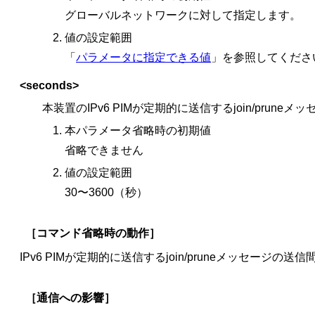
グローバルネットワークに対して指定します。
値の設定範囲
「
パラメータに指定できる値
」を参照してくださ
<seconds>
本装置のIPv6 PIMが定期的に送信するjoin/pru
本パラメータ省略時の初期値
省略できません
値の設定範囲
30〜3600（秒）
［コマンド省略時の動作］
IPv6 PIMが定期的に送信するjoin/pruneメッセージの
［通信への影響］