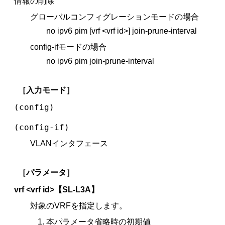
情報の削除
グローバルコンフィグレーションモードの場合
no ipv6 pim [vrf <vrf id>] join-prune-interval
config-ifモードの場合
no ipv6 pim join-prune-interval
［入力モード］
(config)
(config-if)
VLANインタフェース
［パラメータ］
vrf <vrf id>
【SL-L3A】
対象のVRFを指定します。
本パラメータ省略時の初期値