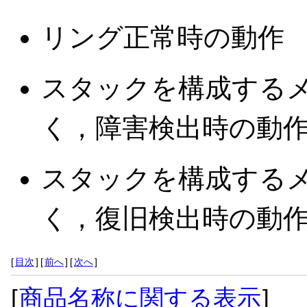
リング正常時の動作
スタックを構成する
く，障害検出時の動
スタックを構成する
く，復旧検出時の動
[
目次
]
[
前へ
]
[
次へ
]
[
商品名称に関する表示
]