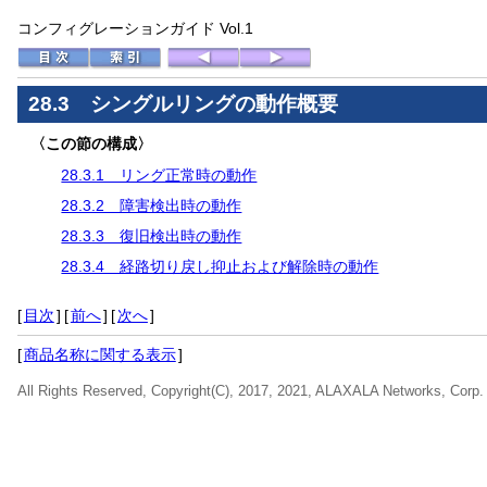
コンフィグレーションガイド Vol.1
28.3 シングルリングの動作概要
〈この節の構成〉
28.3.1 リング正常時の動作
28.3.2 障害検出時の動作
28.3.3 復旧検出時の動作
28.3.4 経路切り戻し抑止および解除時の動作
[
目次
]
[
前へ
]
[
次へ
]
[
商品名称に関する表示
]
All Rights Reserved, Copyright(C), 2017, 2021, ALAXALA Networks, Corp.