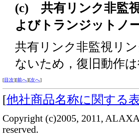
(c)
共有リンク非監
よびトランジットノ
共有リンク非監視リン
ないため，復旧動作は
[
目次
][
前へ
][
次へ
]
[
他社商品名称に関する
Copyright (c)2005, 2011, ALAXAL
reserved.