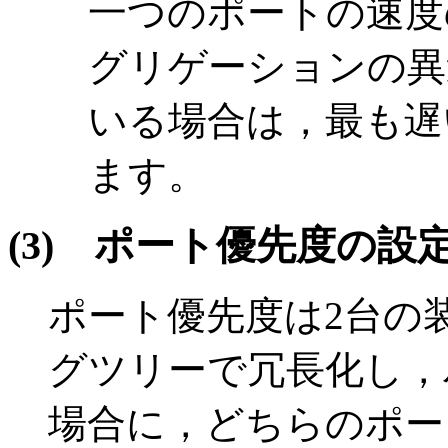
一つのポートの速度
グリゲーションの異
いる場合は，最も遅
ます。
(3)
ポート優先度の設
ポート優先度は2台の
グツリーで冗長化し，
場合に，どちらのポー