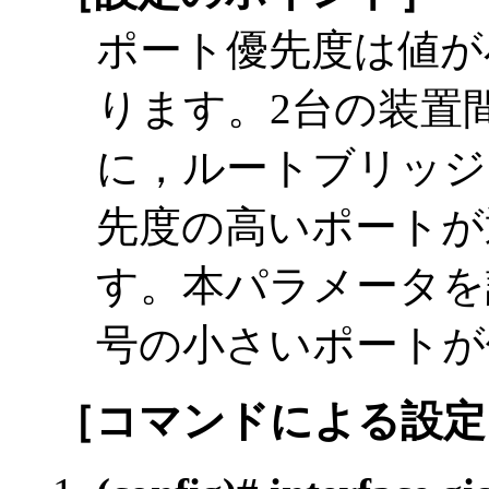
ポート優先度は値が
ります。2台の装置
に，ルートブリッジ
先度の高いポートが
す。本パラメータを
号の小さいポートが
［コマンドによる設定