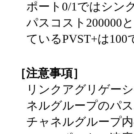
ポート0/1ではシ
パスコスト20000
ているPVST+は10
［注意事項］
リンクアグリゲーシ
ネルグループのパス
チャネルグループ内