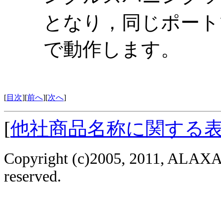
となり，同じポートで
で動作します。
[
目次
][
前へ
][
次へ
]
[
他社商品名称に関する
Copyright (c)2005, 2011, ALAXAL
reserved.