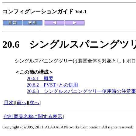
コンフィグレーションガイド Vol.1
20.6
シングルスパニングツ
シングルスパニングツリーは装置全体を対象としトポロ
＜この節の構成＞
20.6.1 概要
20.6.2 PVST+との併用
20.6.3 シングルスパニングツリー使用時の注意
[
目次
][
前へ
][
次へ
]
[
他社商品名称に関する表示
]
Copyright (c)2005, 2011, ALAXALA Networks Corporation. All rights reserved.