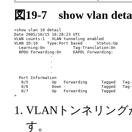
図19-7
show vlan
>show vlan 10 detail

Date 2005/10/15 16:28:23 UTC

VLAN counts:1   VLAN tunneling enabled            
VLAN ID:10    Type:Port based      Status:Up

  Learning:On            Tag-Translation:On

  BPDU Forwarding:On     EAPOL Forwarding:        
               ・

               ・

               ・

               ・

  Port Information

   0/5          Up   Forwarding      Tagged   Tag-
   0/6          Down -               Tagged   Tag-
   0/7          Up   Forwarding      Tagged

>
VLANトンネリン
す。