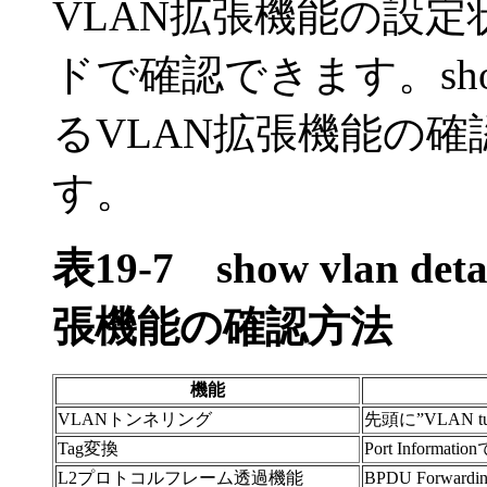
VLAN拡張機能の設定状態をs
ドで確認できます。show 
るVLAN拡張機能の
す。
表19-7
show vlan
張機能の確認方法
機能
VLANトンネリング
先頭に”VLAN tu
Tag変換
Port Informat
L2プロトコルフレーム透過機能
BPDU Forwar