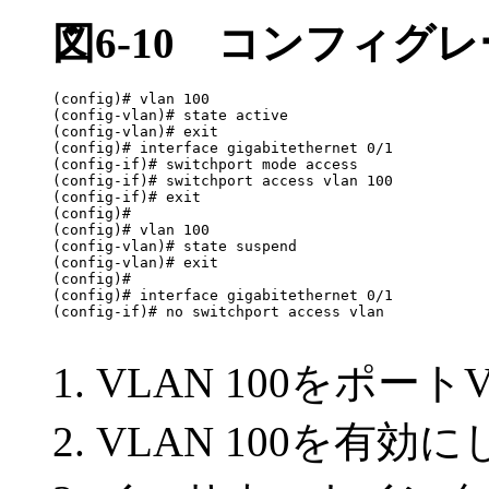
図6-10
コンフィグレ
(config)# vlan 100                                
(config-vlan)# state active                       
(config-vlan)# exit

(config)# interface gigabitethernet 0/1           
(config-if)# switchport mode access               
(config-if)# switchport access vlan 100           
(config-if)# exit

(config)#

(config)# vlan 100                                
(config-vlan)# state suspend                      
(config-vlan)# exit

(config)#

(config)# interface gigabitethernet 0/1           
(config-if)# no switchport access vlan            
VLAN 100をポー
VLAN 100を有効