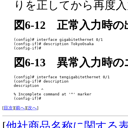
りを正してから再度入
図6-12
正常入力時の
(config)# interface gigabitethernet 0/1

(config-if)# description TokyoOsaka

(config-if)#
図6-13
異常入力時の
(config)# interface tengigabitethernet 0/1

(config-if)# description

description 

            ^

% Incomplete command at '^' marker

(config-if)#
[
目次
][
前へ
][
次へ
]
[
他社商品名称に関する