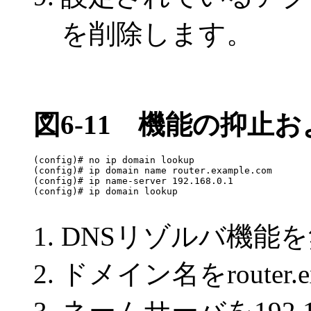
を削除します。
図6-11
機能の抑止お
(config)# no ip domain lookup                     
(config)# ip domain name router.example.com       
(config)# ip name-server 192.168.0.1              
(config)# ip domain lookup                        
DNSリゾルバ機能
ドメイン名をrouter.