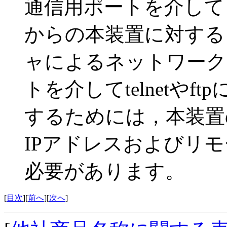
通信用ポートを介して
からの本装置に対する
ャによるネットワーク
トを介してtelnetや
するためには，本装置
IPアドレスおよびリ
必要があります。
[
目次
][
前へ
][
次へ
]