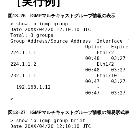
［実行例］
図13‒26 IGMPマルチキャストグループ情報の表示
> show ip igmp group

Date 20XX/04/20 12:10:10 UTC

Total: 3 groups

Group Address/Source Address  Interface  
                          Uptime   Expire
224.1.1.1                     Eth1/2     
                          00:48    03:27 
224.1.1.2                     Eth1/2     
                          00:48    03:27 
232.1.1.1                     Eth1/10    
                          00:47    03:27 
  192.168.1.12                -          
                          00:47    03:27 
>
図13‒27 IGMPマルチキャストグループ情報の簡易形式
> show ip igmp group brief

Date 20XX/04/20 12:10:10 UTC
