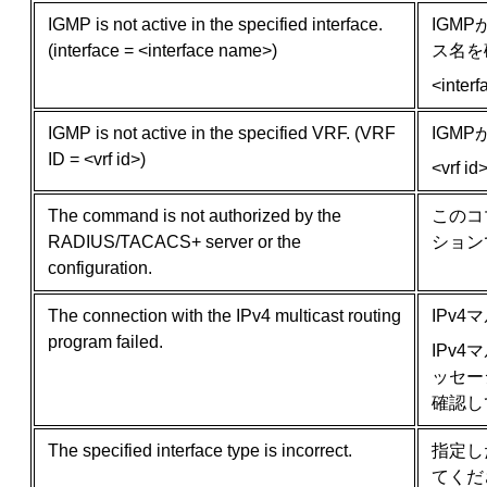
IGMP is not active in the specified interface.
IGM
(interface = <interface name>)
ス名を
<in
IGMP is not active in the specified VRF. (VRF
IGM
ID = <vrf id>)
<vrf i
The command is not authorized by the
このコ
RADIUS/TACACS+ server or the
ション
configuration.
The connection with the IPv4 multicast routing
IPv
program failed.
IPv
ッセー
確認し
The specified interface type is incorrect.
指定した
てくだ