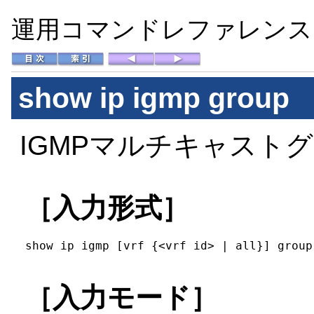
運用コマンドレファレンス Vo
show ip igmp group
IGMPマルチキャスト
［入力形式］
show ip igmp [vrf {<vrf id> | all}] group
［入力モード］