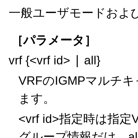
一般ユーザモードおよ
［パラメータ］
|
vrf {<vrf id>
all}
VRFのIGMPマル
ます。
<vrf id>指定時は指
グループ情報だけ，a