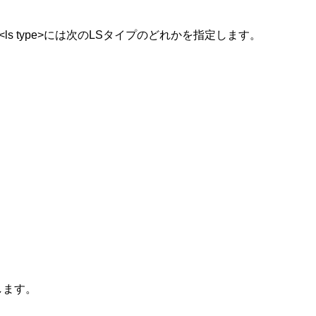
<ls type>には次のLSタイプのどれかを指定します。
示します。