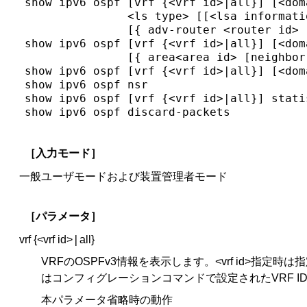
show ipv6 ospf [vrf {<vrf id>|all}] [<dom
               <ls type> [[<lsa informatio
               [{ adv-router <router id> 
show ipv6 ospf [vrf {<vrf id>|all}] [<dom
               [{ area<area id> [neighbor
show ipv6 ospf [vrf {<vrf id>|all}] [<dom
show ipv6 ospf nsr

show ipv6 ospf [vrf {<vrf id>|all}] statis
show ipv6 ospf discard-packets
［入力モード］
一般ユーザモードおよび装置管理者モード
［パラメータ］
|
vrf {<vrf id>
all}
VRFのOSPFv3情報を表示します。<vrf id>指定時
はコンフィグレーションコマンドで設定されたVRF I
本パラメータ省略時の動作