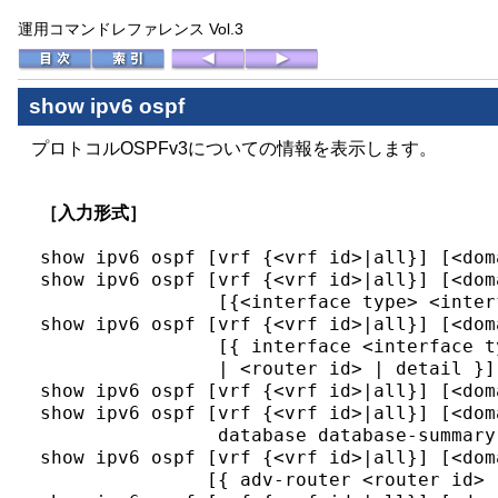
運用コマンドレファレンス Vol.3
show ipv6 ospf
プロトコルOSPFv3についての情報を表示します。
［入力形式］
show ipv6 ospf [vrf {<vrf id>|all}] [<doma
show ipv6 ospf [vrf {<vrf id>|all}] [<dom
                [{<interface type> <inter
show ipv6 ospf [vrf {<vrf id>|all}] [<dom
                [{ interface <interface t
                | <router id> | detail }]

show ipv6 ospf [vrf {<vrf id>|all}] [<dom
show ipv6 ospf [vrf {<vrf id>|all}] [<dom
                database database-summary

show ipv6 ospf [vrf {<vrf id>|all}] [<dom
               [{ adv-router <router id> 