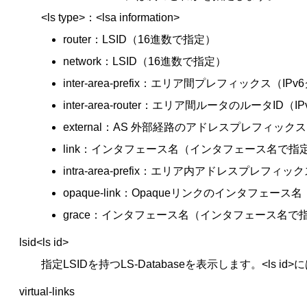
<ls type>：<lsa information>
router：LSID（16進数で指定）
network：LSID（16進数で指定）
inter-area-prefix：エリア間プレフィックス
inter-area-router：エリア間ルータのルータID
external：AS 外部経路のアドレスプレフィッ
link：インタフェース名（インタフェース名で指
intra-area-prefix：エリア内アドレスプレフ
opaque-link：Opaqueリンクのインタフェ
grace：インタフェース名（インタフェース名で
lsid<ls id>
指定LSIDを持つLS-Databaseを表示します。<ls id>に
virtual-links