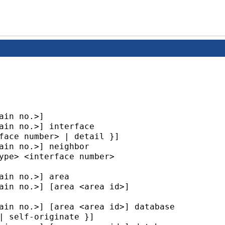
in no.>]

ain no.>] interface

face number> | detail }]

ain no.>] neighbor

ype> <interface number> 

ain no.>] area

ain no.>] [area <area id>]

ain no.>] [area <area id>] database

| self-originate }]
