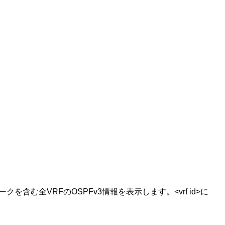
クを含む全VRFのOSPFv3情報を表示します。<vrf id>に