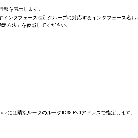
情報を表示します。
number>には，次に示すインタフェース種別グループに対応するインタ
指定方法」を参照してください。
 id>には隣接ルータのルータIDをIPv4アドレスで指定します。