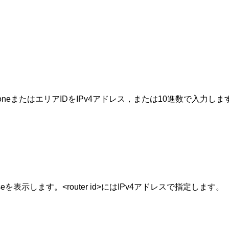
kboneまたはエリアIDをIPv4アドレス，または10進数で入力しま
eを表示します。<router id>にはIPv4アドレスで指定します。