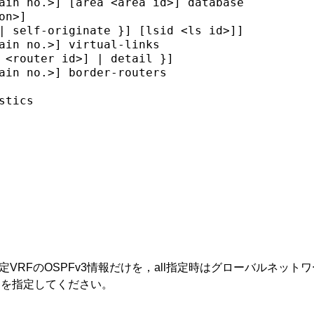
ain no.>] [area <area id>] database

n>] 

| self-originate }] [lsid <ls id>]]

ain no.>] virtual-links

 <router id>] | detail }]

ain no.>] border-routers

tics

は指定VRFのOSPFv3情報だけを，all指定時はグローバルネットワー
Dを指定してください。