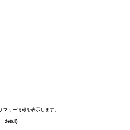
タのサマリー情報を表示します。
|
>
detail}